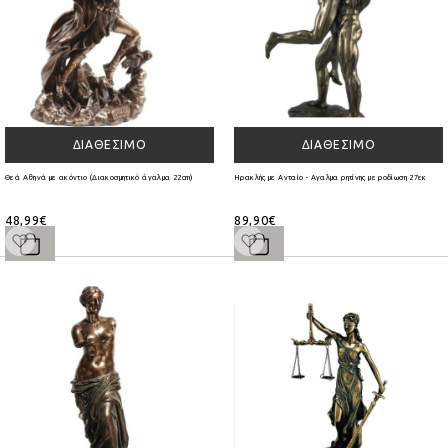
ΔΙΑΘΈΣΙΜΟ
ΔΙΑΘΈΣΙΜΟ
Θεά Αθηνά με ακόντιο (Διακοσμητικό άγαλμα 22cm)
Ηρακλής με Ανταίο - Αγαλμα ρητίνης με ροδίωση 27εκ
48,99€
89,90€