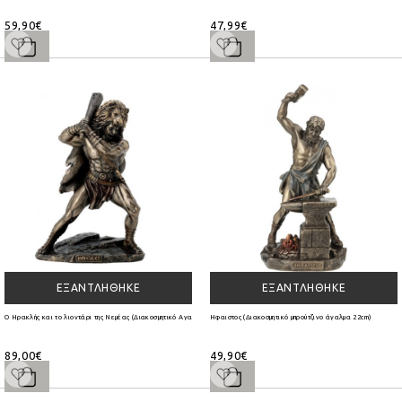
59,90€
47,99€
ΕΞΑΝΤΛΉΘΗΚΕ
ΕΞΑΝΤΛΉΘΗΚΕ
Ο Ηρακλής και το λιοντάρι της Νεμέας (Διακοσμητικό Αγαλμα 25.5cm)
Ηφαιστος (Διακοσμητικό μπρούτζινο άγαλμα 22cm)
89,00€
49,90€