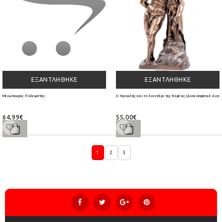
ΕΞΑΝΤΛΉΘΗΚΕ
ΕΞΑΝΤΛΉΘΗΚΕ
Μινώταυρος Πολεμιστής
Ο Ηρακλής και το λιοντάρι της Νεμέας (Διακοσμητικό Αγαλ
64,99€
55,00€
1
2
3