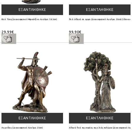
ΕΞΑΝΤΛΉΘΗΚΕ
ΕΞΑΝΤΛΉΘΗΚΕ
Θεά Τύχη (Διακοσμητικό Μπρούτζινο Αγαλμα 18.5cm)
θεά Αθηνά σε αρμα (Διακοσμητικό Αγαλμα 33cm) (Ιδανικό 
29,99€
99,90€
ΕΞΑΝΤΛΉΘΗΚΕ
ΕΞΑΝΤΛΉΘΗΚΕ
Λεωνίδας (Διακοσμητικό Αγαλμα 25cm)
Αθηνά θεά της σοφίας της ελιάς πολέμου (Διακοσμητικό Αγ