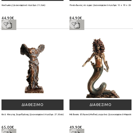
Κυκλωπας (Διακοσμητικό Αγαλμα 21.2cm)
Ποσειδωνας σε αρμα (Διακοσμητικό Αγαλμα 15 x 19 x 26 c
44,90€
84,90€
ΔΙΑΘΈΣΙΜΟ
ΔΙΑΘΈΣΙΜΟ
Θεά Νίκη της Σαμοθράκης (Διακοσμητικό Αγαλμα 27.50cm)
Μέδουσα Ελληνική Μυθική γοργόνα (Διακοσμητικό Μπρούτζ
65,00€
49,90€