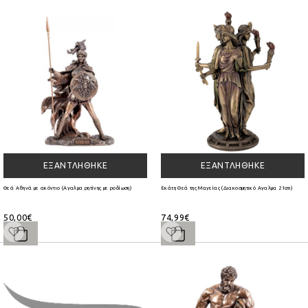
ΕΞΑΝΤΛΉΘΗΚΕ
ΕΞΑΝΤΛΉΘΗΚΕ
Θεά Αθηνά με ακόντιο (Αγαλμα ρητίνης με ροδίωση)
Εκάτη Θεά της Μαγείας (Διακοσμητικό Αγαλμα 21cm)
50,00€
74,99€