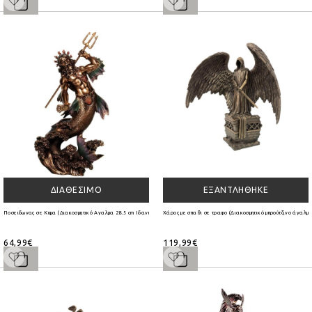
ΔΙΑΘΈΣΙΜΟ
ΕΞΑΝΤΛΉΘΗΚΕ
Ποσειδωνας σε Κυμα (Διακοσμητικό Αγαλμα 28.5 cm Ιδανικό για δώρο)
Χάρος με σπαθι σε τραφο (Διακοσμητικό μπρούτζινο άγαλμα
64,99€
119,99€