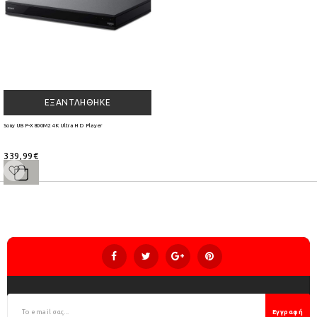
ΕΞΑΝΤΛΉΘΗΚΕ
Sony UBP-X800M2 4K Ultra HD Player
339,99€
Εγγραφή