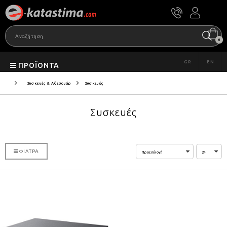
0
GR
EN
ΠΡΟΪΌΝΤΑ
Συσκευές & Αξεσουάρ
Συσκευές
Συσκευές
ΦΊΛΤΡΑ