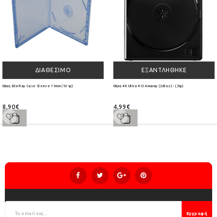
ΔΙΑΘΈΣΙΜΟ
ΕΞΑΝΤΛΉΘΗΚΕ
Θήκη Blu-Ray Case Sleeve 11mm (10 τμ)
Θήκη 4K Ultra HD Amaray (2discs) - (2τμ)
8,90€
4,99€
Εγγραφή