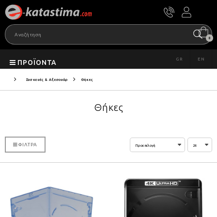
0
GR
EN
ΠΡΟΪΌΝΤΑ
Συσκευές & Αξεσουάρ
Θήκες
Θήκες
ΦΊΛΤΡΑ