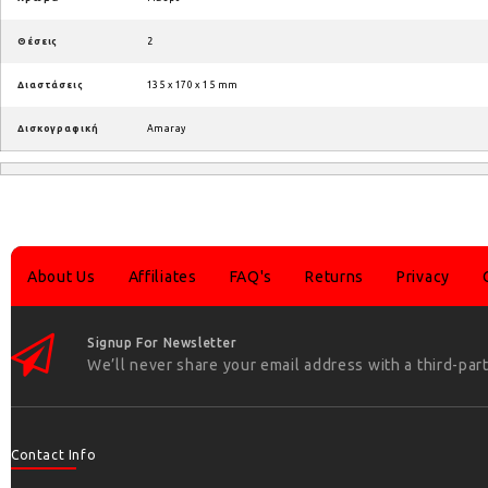
Θέσεις
2
Διαστάσεις
135 x 170 x 15 mm
Δισκογραφική
Amaray
About Us
Affiliates
FAQ's
Returns
Privacy
Signup For Newsletter
We’ll never share your email address with a third-part
Contact Info