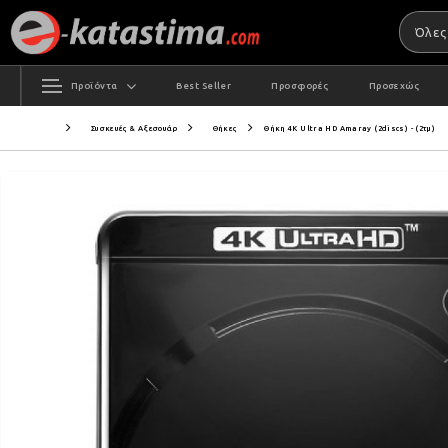
Προϊόντα
Best Seller
Προσφορές
Προσεχώς
Συσκευές & Αξεσουάρ
Θήκες
Θήκη 4K Ultra HD Amaray (2discs) - (2τμ)