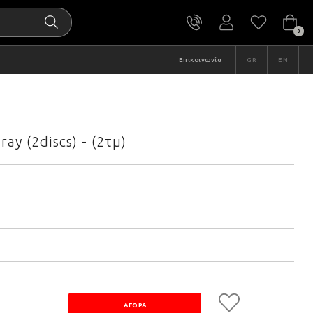
0
Επικοινωνία
GR
EN
y (2discs) - (2τμ)