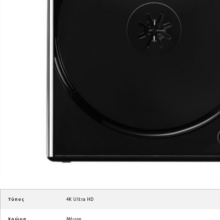
Τύπος
4K Ultra HD
Χρώμα
Μάυρο