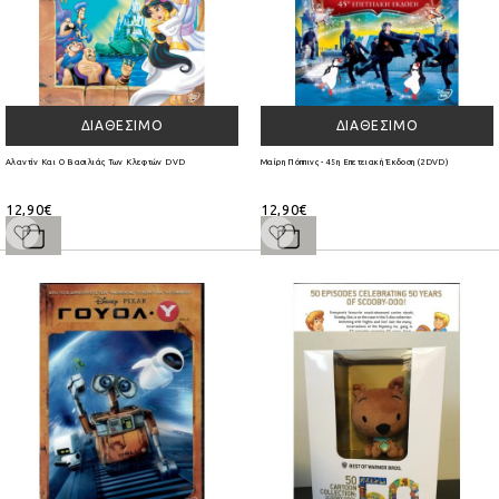
ΔΙΑΘΈΣΙΜΟ
ΔΙΑΘΈΣΙΜΟ
Αλαντίν Και Ο Βασιλιάς Των Κλεφτών DVD
Μαίρη Πόππινς - 45η Επετειακή Έκδοση (2DVD)
12,90€
12,90€