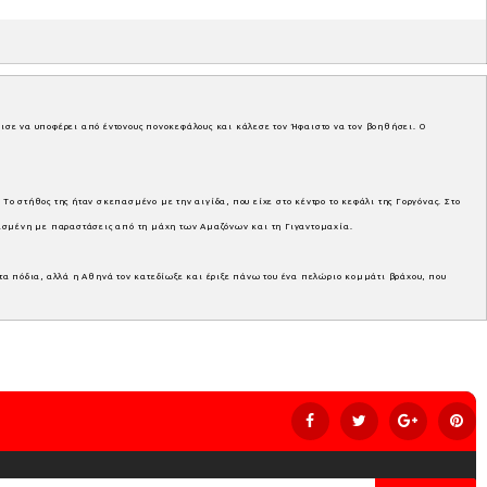
χισε να υποφέρει από έντονους πονοκεφάλους και κάλεσε τον Ήφαιστο να τον βοηθήσει. Ο
Το στήθος της ήταν σκεπασμένο με την αιγίδα, που είχε στο κέντρο το κεφάλι της Γοργόνας. Στο
ραφισμένη με παραστάσεις από τη μάχη των Αμαζόνων και τη Γιγαντομαχία.
τα πόδια, αλλά η Αθηνά τον κατεδίωξε και έριξε πάνω του ένα πελώριο κομμάτι βράχου, που