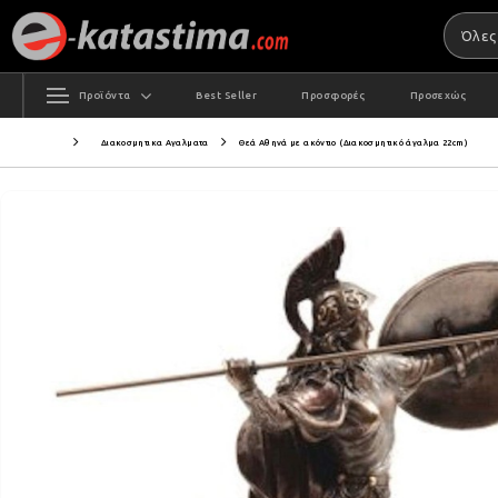
Προϊόντα
Best Seller
Προσφορές
Προσεχώς
Διακοσμητικα Αγαλματα
Θεά Αθηνά με ακόντιο (Διακοσμητικό άγαλμα 22cm)