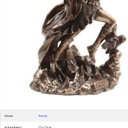
Υλικό:
Ρητίνη
Διαστάσεις:
15 x 22cm