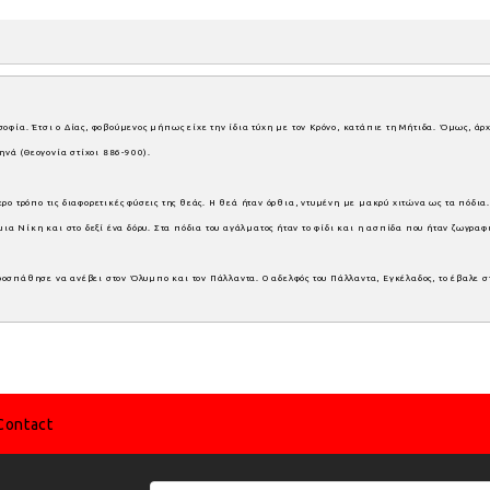
οφία. Έτσι ο Δίας, φοβούμενος μήπως είχε την ίδια τύχη με τον Κρόνο, κατάπιε τη Μήτιδα. Όμως, άρ
νά (Θεογονία στίχοι 886-900) .
ο τρόπο τις διαφορετικές φύσεις της θεάς. Η θεά ήταν όρθια, ντυμένη με μακρύ χιτώνα ως τα πόδια. 
 μια Νίκη και στο δεξί ένα δόρυ. Στα πόδια του αγάλματος ήταν το φίδι και η ασπίδα που ήταν ζωγ
οσπάθησε να ανέβει στον Όλυμπο και τον Πάλλαντα. Ο αδελφός του Πάλλαντα, Εγκέλαδος, το έβαλε σ
Contact