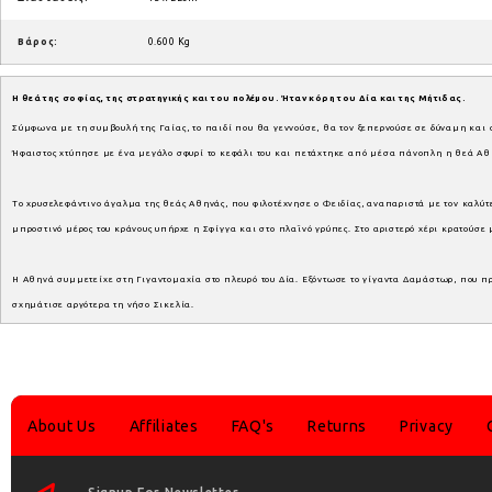
Βάρος:
0.600 Kg
Η θεά της σοφίας, της στρατηγικής και του πολέμου. Ήταν κόρη του Δία και της Μήτιδας.
Σύμφωνα με τη συμβουλή της Γαίας, το παιδί που θα γεννούσε, θα τον ξεπερνούσε σε δύναμη και σ
Ήφαιστος χτύπησε με ένα μεγάλο σφυρί το κεφάλι του και πετάχτηκε από μέσα πάνοπλη η θεά Αθη
Το χρυσελεφάντινο άγαλμα της θεάς Αθηνάς, που φιλοτέχνησε ο Φειδίας, αναπαριστά με τον καλύτερ
μπροστινό μέρος του κράνους υπήρχε η Σφίγγα και στο πλαϊνό γρύπες. Στο αριστερό χέρι κρατούσε
Η Αθηνά συμμετείχε στη Γιγαντομαχία στο πλευρό του Δία. Εξόντωσε το γίγαντα Δαμάστωρ, που πρ
σχημάτισε αργότερα τη νήσο Σικελία.
About Us
Affiliates
FAQ's
Returns
Privacy