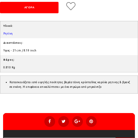
Υλικό:
Ρητίνη
Διαστάσεις:
Υψος - 21 cm / 8.19 inch
Βάρος:
0.810 Kg
Κατασκευάζεται από υψηλής ποιότητας βαρέα τέχνη κρύσταλλος καρύδα ρητινης & βρανζ
σε σκόνη. Η επιφάνεια επικαλύπτεται με ένα στρώμα από μπρούντζο