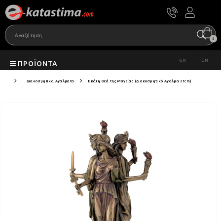
0
GR
EN
ΠΡΟΪΌΝΤΑ
Διακοσμητικα Αγαλματα
Εκάτη Θεά της Μαγείας (Διακοσμητικό Αγαλμα 21cm)