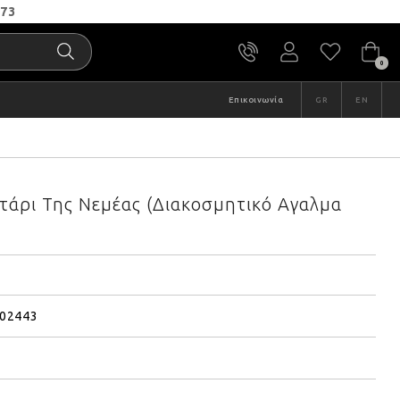
e
73
0
Επικοινωνία
GR
EN
τάρι Της Νεμέας (Διακοσμητικό Αγαλμα
02443