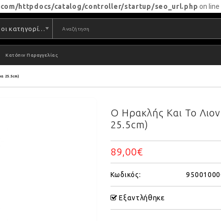
com/httpdocs/catalog/controller/startup/seo_url.php
on lin
Όλες οι κατηγορίες
Κατόπιν Παραγγελίας
μα 25.5cm)
Ο Ηρακλής Και Το Λιον
25.5cm)
89,00€
Κωδικός:
95001000
Εξαντλήθηκε