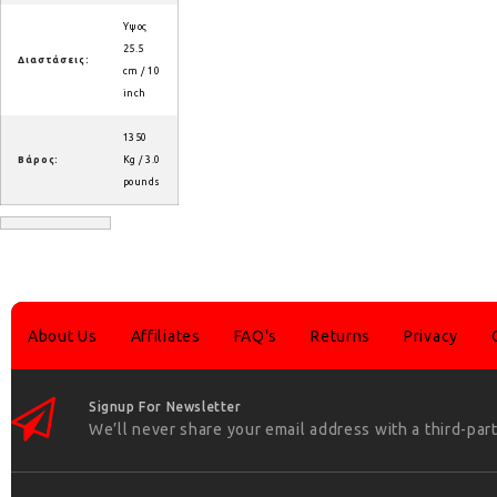
Υψος
25.5
Διαστάσεις:
cm / 10
inch
1350
Βάρος:
Kg / 3.0
pounds
About Us
Affiliates
FAQ's
Returns
Privacy
Signup For Newsletter
We’ll never share your email address with a third-part