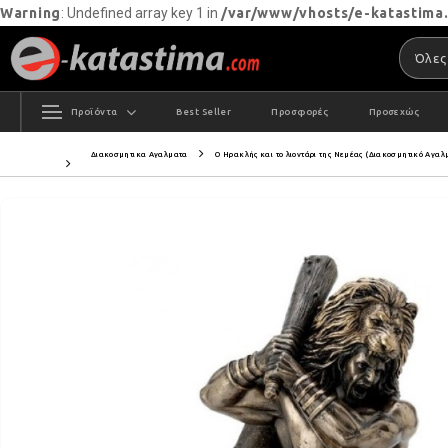
Warning
: Undefined array key 1 in
/var/www/vhosts/e-katastima.
Προϊόντα
Best Seller
Προσφορές
Προσεχώς
Διακοσμητικα Αγαλματα
Ο Ηρακλής και το λιοντάρι της Νεμέας (Διακοσμητικό Αγαλ