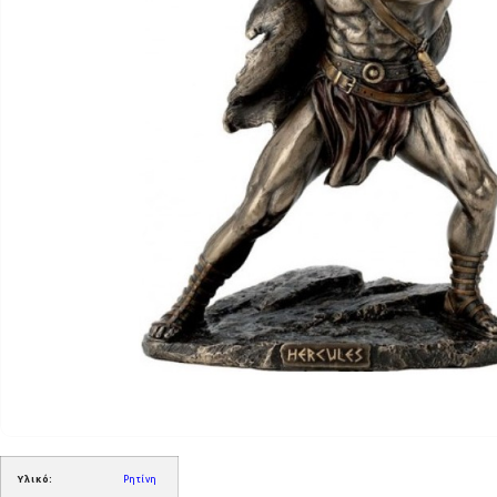
Υλικό:
Ρητίνη