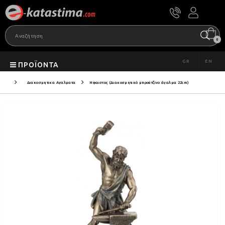
0
GR
EN
ΠΡΟΪΌΝΤΑ
Διακοσμητικα Αγαλματα
Ηφαιστος (Διακοσμητικό μπρούτζινο άγαλμα 22cm)