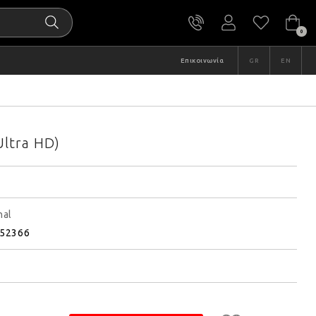
0
Επικοινωνία
GR
EN
Ultra HD)
nal
52366