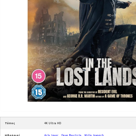
Τύπος
4K Ultra HD
Ηθοποιοί
Arly Jover
,
Dave Bautista
,
Milla Jovovich