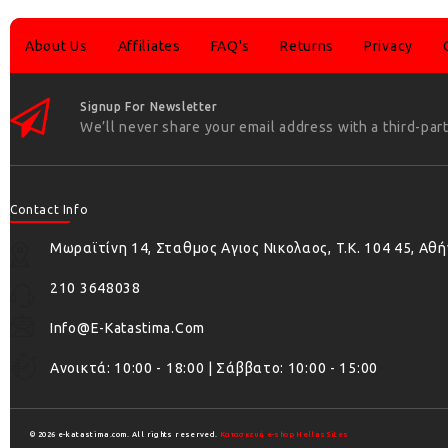
About Us
Affiliates
FAQ's
Returns
Privacy
Signup For Newsletter
We’ll never share your email address with a third-part
Contact Info
Μωραϊτίνη 14, Σταθμος Αγιος Νικολαος, T.K. 104 45, Αθ
210 3648038
Info@e-Katastima.com
Ανοικτά: 10:00 - 18:00 | Σάββατο: 10:00 - 15:00
© 2026 e-katastima.com. All rights reserved.
Κατασκευή e-shop HellasSites