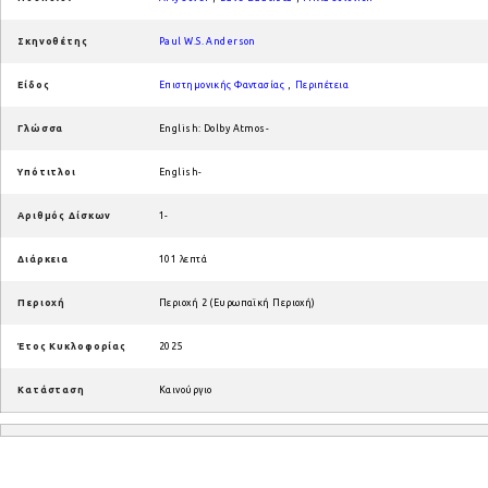
Σκηνοθέτης
Paul W.S. Anderson
Είδος
Επιστημονικής Φαντασίας
,
Περιπέτεια
Γλώσσα
English: Dolby Atmos-
Υπότιτλοι
English-
Αριθμός Δίσκων
1-
Διάρκεια
101 λεπτά
Περιοχή
Περιοχή 2 (Ευρωπαϊκή Περιοχή)
Έτος Κυκλοφορίας
2025
Κατάσταση
Καινούργιο