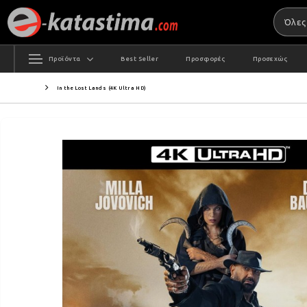
Προϊόντα
Best Seller
Προσφορές
Προσεχώς
In the Lost Lands (4K Ultra HD)