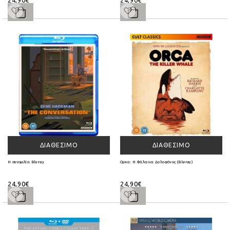
24,90€
24,90€
ΔΙΑΘΈΣΙΜΟ
ΔΙΑΘΈΣΙΜΟ
Η συνομιλία Blu-ray
Ορκα: Η Φάλαινα Δολοφόνος (Blu-ray)
24,90€
24,90€