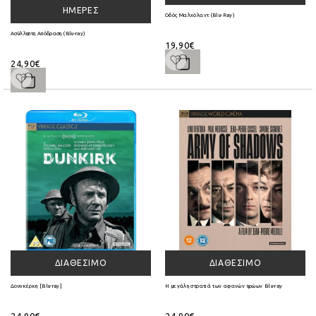
ΗΜΈΡΕΣ
Οδός Μαλχόλαντ (Blu-Ray)
Ασύλληπτη Απόδραση (Blu-ray)
19,90€
24,90€
ΔΙΑΘΈΣΙΜΟ
ΔΙΑΘΈΣΙΜΟ
Δουνκέρκη [Blu-ray]
Η μεγάλη στρατιά των αφανών ηρώων Blu-ray