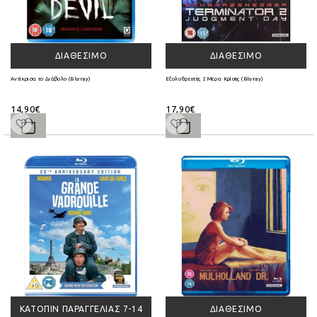
ΔΙΑΘΈΣΙΜΟ
ΔΙΑΘΈΣΙΜΟ
Αντίκρισα το Διάβολο (Blu-ray)
Εξολοθρευτής 2 Μέρα Κρίσης (Blu-ray)
14,90€
17,90€
ΚΑΤΌΠΙΝ ΠΑΡΑΓΓΕΛΊΑΣ 7-14
ΔΙΑΘΈΣΙΜΟ