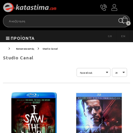
0
GR
EN
ΠΡΟΪΌΝΤΑ
Κατασκευαστής
Studio Canal
Studio Canal