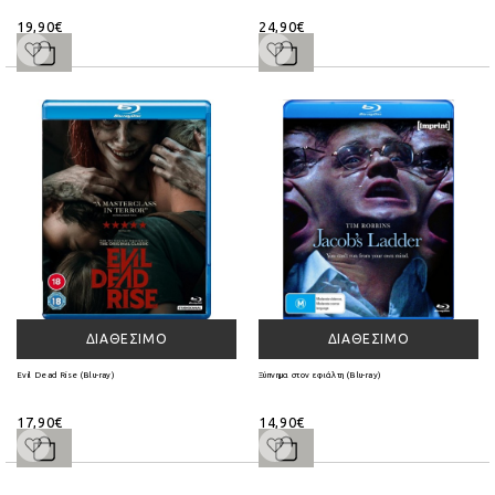
19,90€
24,90€
ΔΙΑΘΈΣΙΜΟ
ΔΙΑΘΈΣΙΜΟ
Evil Dead Rise (Blu-ray)
Ξύπνημα στον εφιάλτη (Blu-ray)
17,90€
14,90€