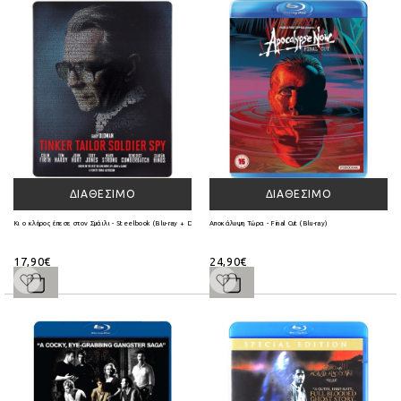
ΔΙΑΘΈΣΙΜΟ
ΔΙΑΘΈΣΙΜΟ
Κι ο κλήρος έπεσε στον Σμάιλι - Steelbook (Blu-ray + DVD)
Αποκάλυψη Τώρα - Final Cut (Blu-ray)
17,90€
24,90€