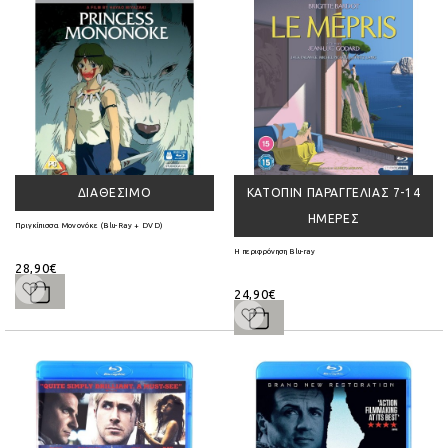
ΔΙΑΘΈΣΙΜΟ
ΚΑΤΌΠΙΝ ΠΑΡΑΓΓΕΛΊΑΣ 7-14
ΗΜΈΡΕΣ
Πριγκίπισσα Μονονόκε (Blu-Ray + DVD)
Η περιφρόνηση Blu-ray
28,90€
24,90€