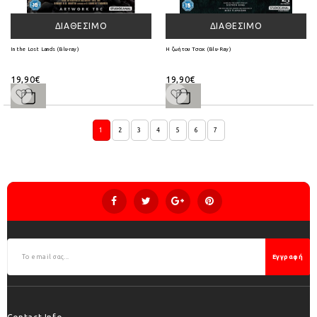
ΔΙΑΘΈΣΙΜΟ
ΔΙΑΘΈΣΙΜΟ
In the Lost Lands (Blu-ray)
Η ζωή του Τσακ (Blu-Ray)
19,90€
19,90€
1
2
3
4
5
6
7
Εγγραφή