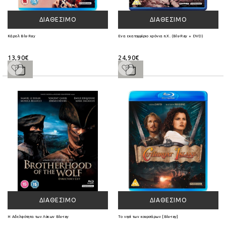
ΔΙΑΘΈΣΙΜΟ
ΔΙΑΘΈΣΙΜΟ
Κάρολ Blu-Ray
Ενα εκατομμύριο χρόνια π.Χ. (Blu-Ray + DVD)
13,90€
24,90€
ΔΙΑΘΈΣΙΜΟ
ΔΙΑΘΈΣΙΜΟ
Η Αδελφότητα των Λύκων Blu-ray
Το νησί των κουρσάρων [Blu-ray]