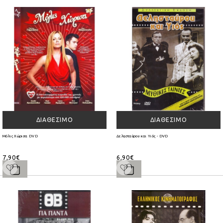
ΔΙΑΘΈΣΙΜΟ
ΔΙΑΘΈΣΙΜΟ
Μόλις Χώρισα DVD
Δελησταύρου και Υιός - DVD
7,90€
6,90€