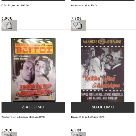
Ο Τρελός τα εχει 400 DVD
Αυτή η νύχτα μένε DVD
6,90€
7,90€
ΔΙΑΘΈΣΙΜΟ
ΔΙΑΘΈΣΙΜΟ
Τύφλα να χει ο Μάρλον Μπράντο DVD
Καλώς ήλθε το δολλάριο DVD
6,90€
6,90€