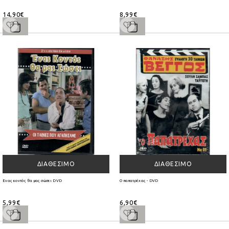
14,90€
8,99€
ΔΙΑΘΈΣΙΜΟ
ΔΙΑΘΈΣΙΜΟ
Ενας κοντός θα μας σώσει DVD
Ο παπατρέχας - DVD
5,99€
6,90€