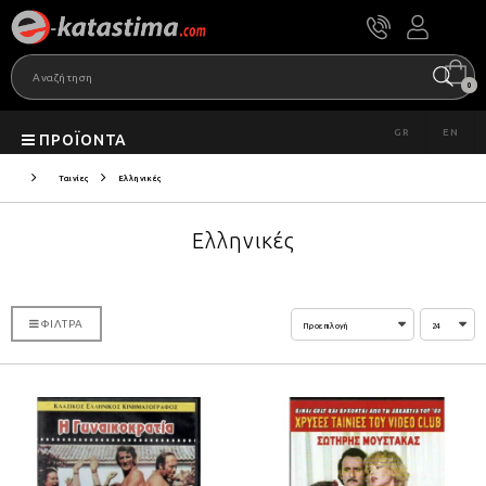
0
GR
EN
ΠΡΟΪΌΝΤΑ
Ταινίες
Ελληνικές
Ελληνικές
ΦΊΛΤΡΑ