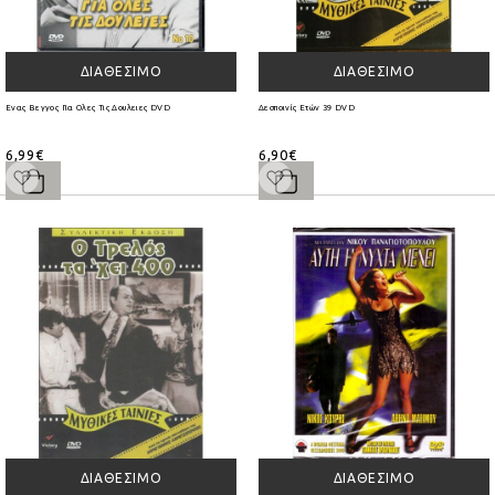
ΔΙΑΘΈΣΙΜΟ
ΔΙΑΘΈΣΙΜΟ
Ενας Βεγγος Για Ολες Τις Δουλειες DVD
Δεσποινίς Ετών 39 DVD
6,99€
6,90€
ΔΙΑΘΈΣΙΜΟ
ΔΙΑΘΈΣΙΜΟ