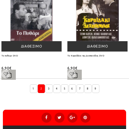
ΔΙΑΘΈΣΙΜΟ
ΔΙΑΘΈΣΙΜΟ
Το πυθαρι DVD
Το Κοροϊδάκι της Δεσποινίδος DVD
6,90€
6,90€
1
2
3
4
5
6
7
8
9