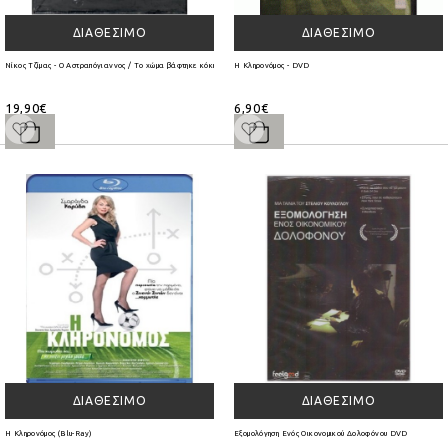
ΔΙΑΘΈΣΙΜΟ
ΔΙΑΘΈΣΙΜΟ
Νίκος Τζίμας - Ο Αστραπόγιαννος / Το χώμα βάφτηκε κόκκινο / Το χώμα βάφτηκε κόκκινο (3DVD)
Η Κληρονόμος - DVD
19,90€
6,90€
ΔΙΑΘΈΣΙΜΟ
ΔΙΑΘΈΣΙΜΟ
Η Κληρονόμος (Blu-Ray)
Εξομολόγηση Ενός Οικονομικού Δολοφόνου DVD