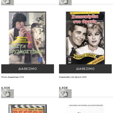
ΔΙΑΘΈΣΙΜΟ
ΔΙΑΘΈΣΙΜΟ
Πέστα Βρωμόστομε DVD
Χτυποκάρδια Στο Θρανίο DVD
6,90€
6,90€