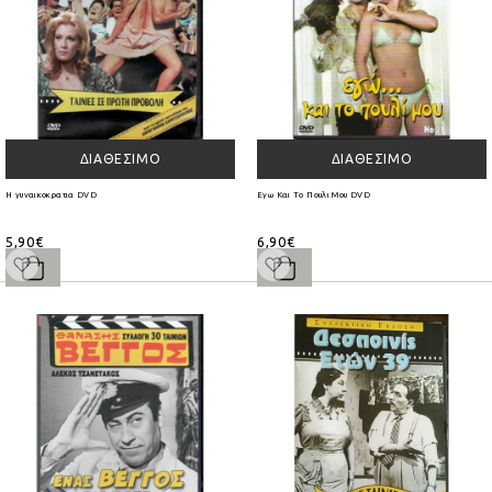
ΔΙΑΘΈΣΙΜΟ
ΔΙΑΘΈΣΙΜΟ
Η γυναικοκρατια DVD
Εγω Και Το Πουλι Μου DVD
5,90€
6,90€