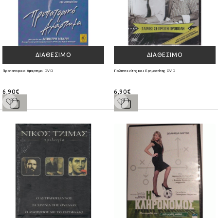
ΔΙΑΘΈΣΙΜΟ
ΔΙΑΘΈΣΙΜΟ
Προπατορικο Αμαρτημα DVD
Πολυτεχνίτης και Ερημοσπίτης DVD
6,90€
6,90€