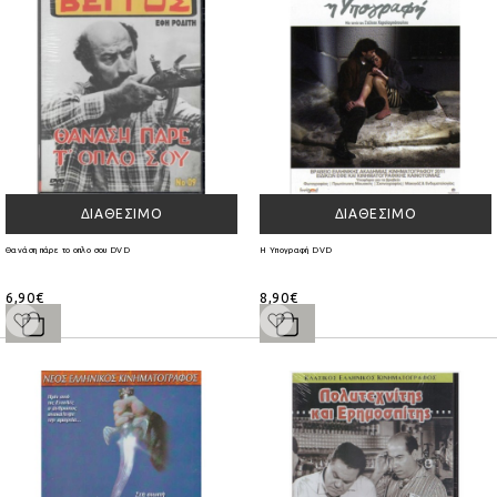
ΔΙΑΘΈΣΙΜΟ
ΔΙΑΘΈΣΙΜΟ
Θανάση πάρε το οπλο σου DVD
Η Υπογραφή DVD
6,90€
8,90€