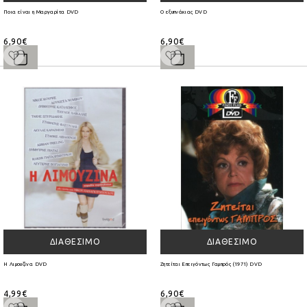
Ποια είναι η Μαργαρίτα DVD
Ο εξυπνάκιας DVD
6,90€
6,90€
ΔΙΑΘΈΣΙΜΟ
ΔΙΑΘΈΣΙΜΟ
Η Λιμουζίνα DVD
Ζητείται Επειγόντως Γαμπρός (1971) DVD
4,99€
6,90€