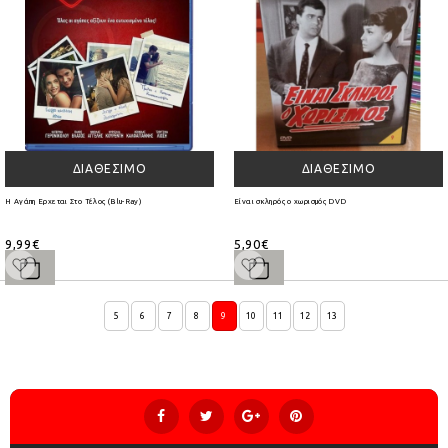
ΔΙΑΘΈΣΙΜΟ
ΔΙΑΘΈΣΙΜΟ
Η Αγάπη Ερχεται Στο Τέλος (Blu-Ray)
Είναι σκληρός ο χωρισμός DVD
9,99€
5,90€
5
6
7
8
9
10
11
12
13