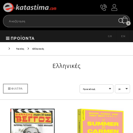
0
GR
EN
ΠΡΟΪΌΝΤΑ
Ταινίες
Ελληνικές
Ελληνικές
ΦΊΛΤΡΑ