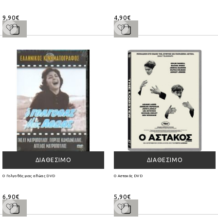
9,90€
4,90€
ΔΙΑΘΈΣΙΜΟ
ΔΙΑΘΈΣΙΜΟ
Ο Γολγοθάς μιας αθώας DVD
Ο Αστακός DVD
6,90€
5,90€