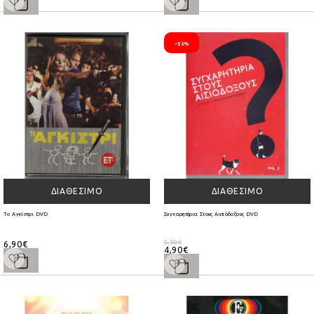
-56%
ΔΙΑΘΈΣΙΜΟ
ΔΙΑΘΈΣΙΜΟ
Το Αγκίστρι DVD
Συγχαρητήρια Στους Αισιόδοξους DVD
6,90€
9,90€
4,90€