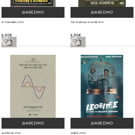
ΔΙΑΘΈΣΙΜΟ
ΔΙΑΘΈΣΙΜΟ
Οι Παπατζήδες DVD
Τζιπ Περίπτερο Κι Αγάπη DVD
6,90€
6,90€
ΔΙΑΘΈΣΙΜΟ
ΔΙΑΘΈΣΙΜΟ
Κυνόδοντας DVD
Ισοβίτες DVD