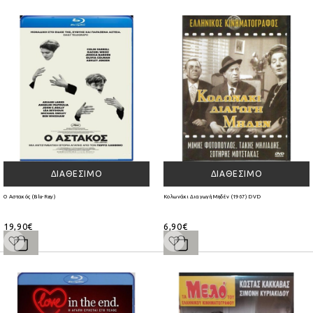
ΔΙΑΘΈΣΙΜΟ
ΔΙΑΘΈΣΙΜΟ
Ο Αστακός (Blu-Ray)
Κολωνάκι Διαγωγή Μηδέν (1967) DVD
19,90€
6,90€