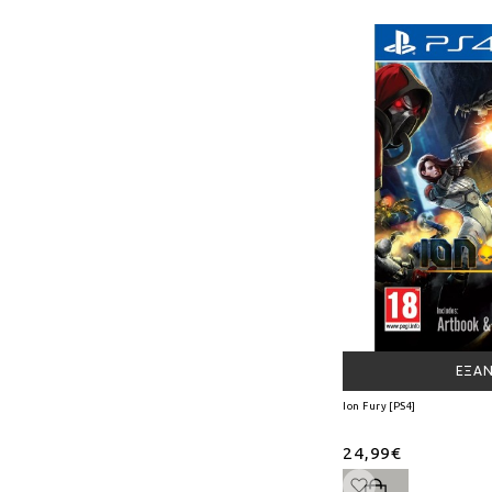
ΕΞΑ
Ion Fury [PS4]
24,99€