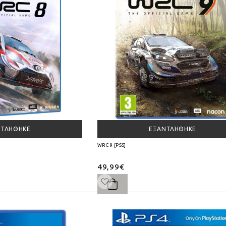
ΝΤΛΉΘΗΚΕ
ΕΞΑΝΤΛΉΘΗΚΕ
WRC 9 [PS5]
49,99€