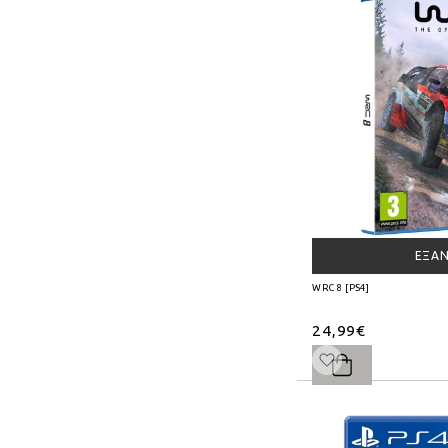
ΕΞΑ
WRC 8 [PS4]
24,99€