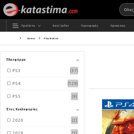
Προϊόντα
Best Seller
Προσφορές
Προσεχώς
Games
PlayStation
Πλατφόρμα
PS3
(37)
PS4
(129)
PS5
(9)
Έτος Κυκλοφορίας
2020
(2)
2019
(1)