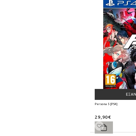
ΕΞΑ
Persona 5 [PS4]
29,90€