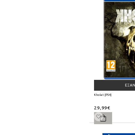
ΕΞΑ
Kholat [PS4]
29,99€