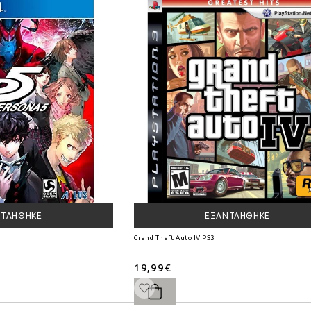
ΝΤΛΉΘΗΚΕ
ΕΞΑΝΤΛΉΘΗΚΕ
Grand Theft Auto IV PS3
19,99€