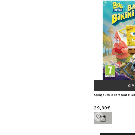
ΔΙ
SpongeBob Squarepants: Bat
29,90€