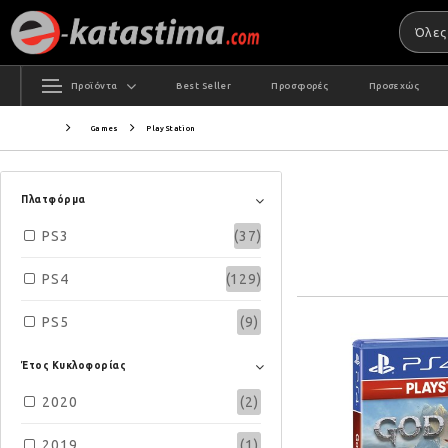
Προϊόντα
Best Seller
Προσφορές
Προσεχώς
Games
PlayStation
Πλατφόρμα
PS3
(37)
PS4
(129)
PS5
(9)
Έτος Κυκλοφορίας
2020
(2)
2019
(1)