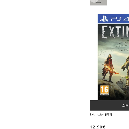
ΔΙ
Extinction [PS4]
12,90€