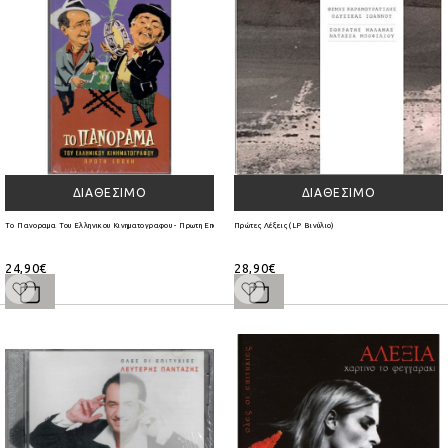
ΔΙΑΘΈΣΙΜΟ
ΔΙΑΘΈΣΙΜΟ
Το Πανοραμα Του Ελληνικου Κινηματογραφου - Πρωτη Εποχη [4CD]
Πρώτες Λέξεις (LP Βινύλιο)
24,90€
28,90€