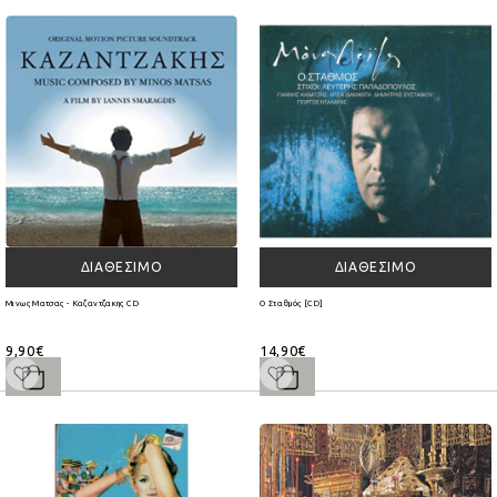
ΔΙΑΘΈΣΙΜΟ
ΔΙΑΘΈΣΙΜΟ
Μινως Ματσας - Καζαντζακης CD
Ο Σταθμός [CD]
9,90€
14,90€