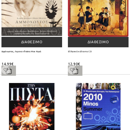
ΔΙΑΘΈΣΙΜΟ
ΔΙΑΘΈΣΙΜΟ
Αμμόχωστος, Λεμονανθούσα Μου Κυρά
Ελληνικά κάλαντα CD
14,99€
12,90€