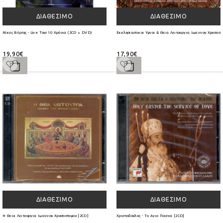
ΔΙΑΘΈΣΙΜΟ
ΔΙΑΘΈΣΙΜΟ
Νίκος Βέρτης - Live Tour 10 Χρόνια (2CD + DVD)
Εκκλησιαστικοι Υμνοι & Θεια Λειτουργια Ιωαννου Χρυσοστ
19,90€
17,90€
ΔΙΑΘΈΣΙΜΟ
ΔΙΑΘΈΣΙΜΟ
Η Θεια Λειτουργια Ιωαννου Χρυσοστομου [2CD]
Χριστοδουλος - Το Αγιο Πασχα [2CD]