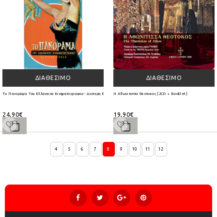
ΔΙΑΘΈΣΙΜΟ
ΔΙΑΘΈΣΙΜΟ
Το Πανοραμα Του Ελληνικου Κινηματογραφου - Δευτερη Εποχη [4CD]
Η Αθωνιτισσα Θεοτοκος [2CD + Booklet]
24,90€
19,90€
4
5
6
7
8
9
10
11
12