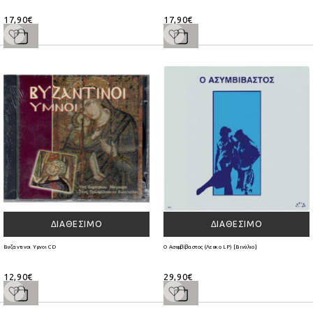
17,90€
17,90€
ΔΙΑΘΈΣΙΜΟ
ΔΙΑΘΈΣΙΜΟ
Βυζαντινοι Υμνοι CD
Ο Ασυμβίβαστος (Λευκο LP) [Βινύλιο]
12,90€
29,90€