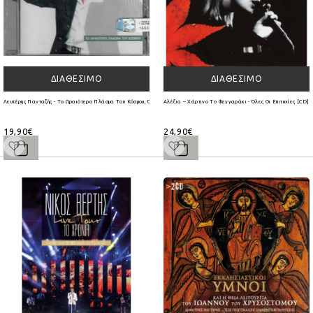
ΔΙΑΘΈΣΙΜΟ
ΔΙΑΘΈΣΙΜΟ
Λευτέρης Πανταζής - Το Ωραιότερο Πλάσμα Του Κόσμου, Όλες Οι Επιτυχίες (CD)
Αλέξια ‎– Χάρτινο Το Φεγγαράκι - Όλες Οι Επιτυχίες [CD]
19,90€
24,90€