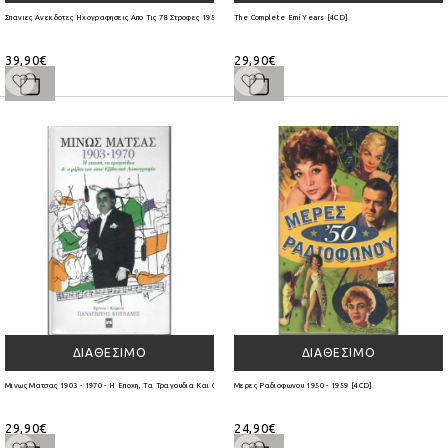
Σπανιες Ανεκδοτες Ηχογραφησεις Απο Τις 78 Στροφες 1952 - 1955 Μερος Ι [4 CD]
The Complete Emi Years [4CD]
39,90€
29,90€
ΔΙΑΘΈΣΙΜΟ
ΔΙΑΘΈΣΙΜΟ
Μινως Ματσας 1903 - 1970 - Η Εποχη, Τα Τραγουδια Και Ο Ρολος Του Στην Ελληνικη Δισκογραφια [3CD]
Μερες Ραδιοφωνου 1950 - 1959 [4CD]
29,90€
24,90€