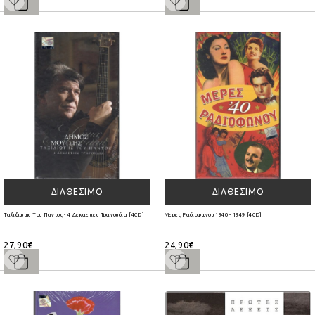
ΔΙΑΘΈΣΙΜΟ
ΔΙΑΘΈΣΙΜΟ
Ταξιδιωτης Του Παντος - 4 Δεκαετιες Τραγουδια [4CD]
Μερες Ραδιοφωνου 1940 - 1949 [4CD]
27,90€
24,90€