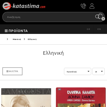
0
GR
EN
ΠΡΟΪΌΝΤΑ
Μουσική
Ελληνική
Ελληνική
ΦΊΛΤΡΑ