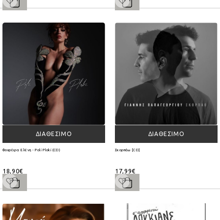
ΔΙΑΘΈΣΙΜΟ
ΔΙΑΘΈΣΙΜΟ
Φουρέιρα Ελένη - Poli Ploki (CD)
Σκορπάω [CD]
18,90€
17,99€