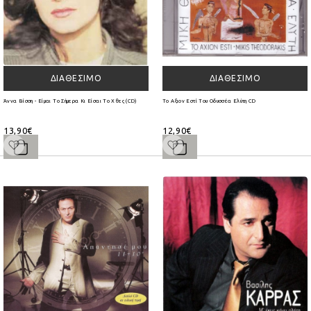
ΔΙΑΘΈΣΙΜΟ
ΔΙΑΘΈΣΙΜΟ
Άννα Βίσση - Είμαι Το Σήμερα Κι Είσαι Το Χθες (CD)
Το Αξιον Εστί Του Οδυσσέα Ελύτη CD
13,90€
12,90€