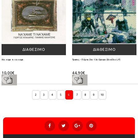
ΔΙΑΘΈΣΙΜΟ
ΔΙΑΘΈΣΙΜΟ
Να χαμε τι να χαμε
Τρυπες - Πάρτυ Στο 13ο Οροφο (Βινύλιο LP)
10,00€
44,90€
2
3
4
5
6
7
8
9
10