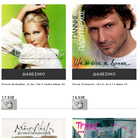
ΔΙΑΘΈΣΙΜΟ
ΔΙΑΘΈΣΙΜΟ
Νατασα Θεοδωριδου - Ως Εκει Που Η Καρδια Μπορει Να Αντεξε
Γιάννης Πλούταρχος - Ολα Σε Σενα Τα Βρηκα CD
17,90€
14,90€