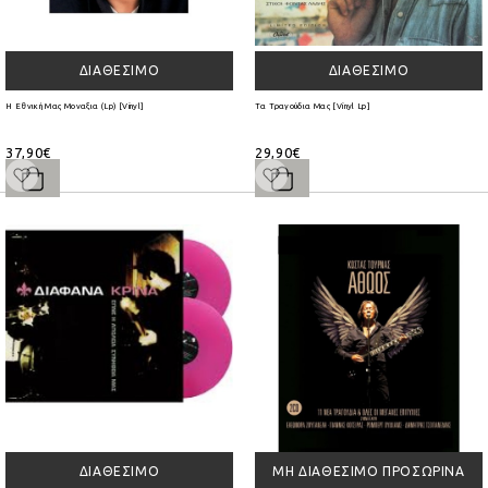
ΔΙΑΘΈΣΙΜΟ
ΔΙΑΘΈΣΙΜΟ
Η Εθνική Μας Μοναξια (Lp) [Vinyl]
Τα Τραγούδια Μας [Vinyl Lp]
37,90€
29,90€
ΔΙΑΘΈΣΙΜΟ
ΜΗ ΔΙΑΘΈΣΙΜΟ ΠΡΟΣΩΡΙΝΆ