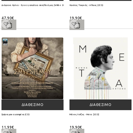
Διάφανα Κρίνα - Εγινε η απώλεια συνήθειά μας (White 2Lp Βινύλιο)
Κώστας Τουρνάς - Αθώος (2CD)
47,90€
19,90€
ΔΙΑΘΈΣΙΜΟ
ΔΙΑΘΈΣΙΜΟ
Σμύρνη μου αγαπημένη (CD)
Μάνος Λοΐζος - Μετα [2CD]
11,99€
19,90€