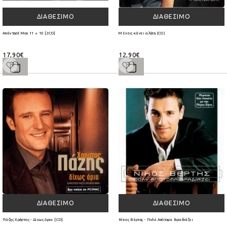
ΔΙΑΘΈΣΙΜΟ
ΔΙΑΘΈΣΙΜΟ
Απάντησέ Μου 11 + 10 [2CD]
Μ έχεις κάνει αλήτη (CD)
17,90€
12,90€
ΔΙΑΘΈΣΙΜΟ
ΔΙΑΘΈΣΙΜΟ
Πάζης Χρήστος - Δίχως όρια [CD]
Νίκος Βέρτης - Πολύ Απότομα Βραδιάζει