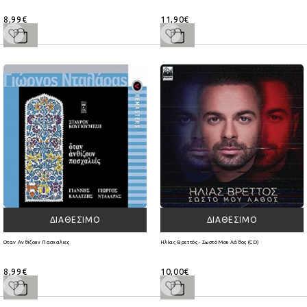
8,99€
11,90€
ΔΙΑΘΈΣΙΜΟ
ΔΙΑΘΈΣΙΜΟ
Οταν Ανθιζουν Πασχαλιες
Ηλίας Βρεττός - Σωστό Μου Λάθος (CD)
8,99€
10,00€