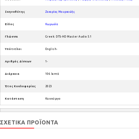
Σκηνοθέτης
Ζαχαρίας Μαυροειδής
Είδος
Κωμωδία
Γλώσσα
Greek: DTS-HD Master Audio 5.1
Υπότιτλοι
English-
Αριθμός Δίσκων
1-
Διάρκεια
106 λεπτά
Έτος Κυκλοφορίας
2023
Κατάσταση
Καινούργιο
ΣΧΕΤΙΚΆ ΠΡΟΪΌΝΤΑ