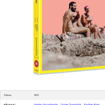
Τύπος
DVD
Ηθοποιοί
Ανδρέας Λαμπρόπουλος
,
Γιώργος Τσιαντούλας
,
Νικόλαος Μίχας