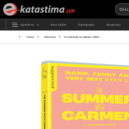
Προϊόντα
Best Seller
Προσφορές
Προσεχώς
Ταινίες
Ελληνικές
Το καλοκαίρι της Κάρμεν (DVD)