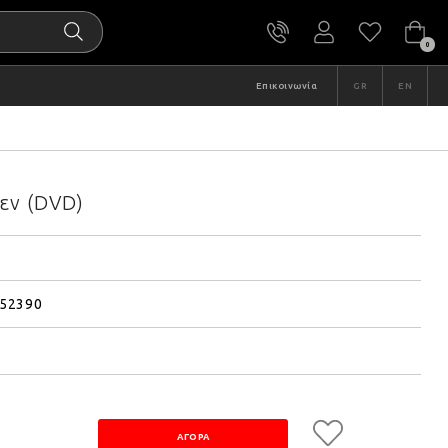
0
Επικοινωνία
GR
EN
εν (DVD)
52390