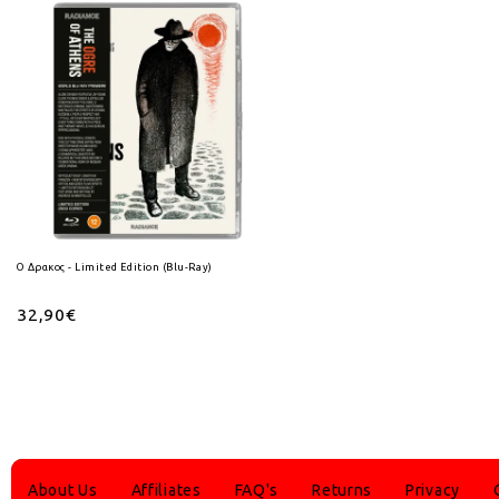
Ο Δρακος - Limited Edition (Blu-Ray)
32,90€
About Us
Affiliates
FAQ's
Returns
Privacy