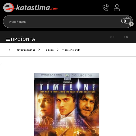
0
GR
EN
ΠΡΟΪΌΝΤΑ
Κατασκευαστής
Odeon
Timeline DVD