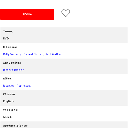
Τύπος
DVD
Ηθοποιοί
Billy Connolly
,
Gerard Butler
,
Paul Walker
Σκηνοθέτης
Richard Donner
Είδος
Ιστορικά
,
Περιπέτεια
Γλώσσα
English-
Υπότιτλοι
Greek-
Αριθμός Δίσκων