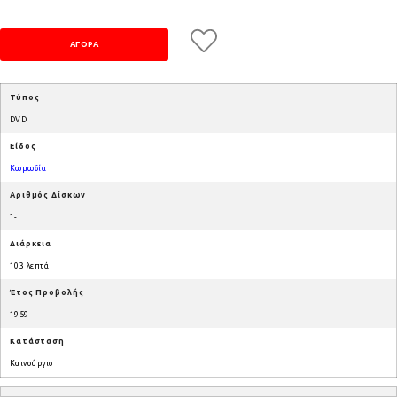
Τύπος
DVD
Είδος
Κωμωδία
Αριθμός Δίσκων
1-
Διάρκεια
103 λεπτά
Έτος Προβολής
1959
Κατάσταση
Καινούργιο