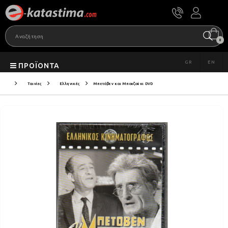
0
GR
EN
ΠΡΟΪΌΝΤΑ
Ταινίες
Ελληνικές
Μπετόβεν και Μπουζούκι DVD