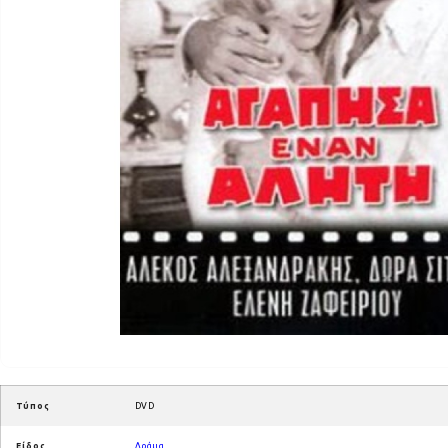
Τύπος
DVD
Είδος
Δράμα