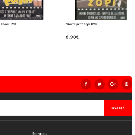
 Ρολόι DVD
Νταντα με το ζορι DVD
6,90€
Εγγραφή
Services