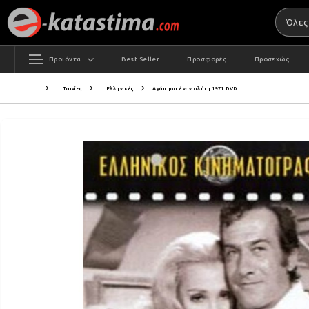
Προϊόντα
Best Seller
Προσφορές
Προσεχώς
Ταινίες
Ελληνικές
Αγάπησα έναν αλήτη 1971 DVD