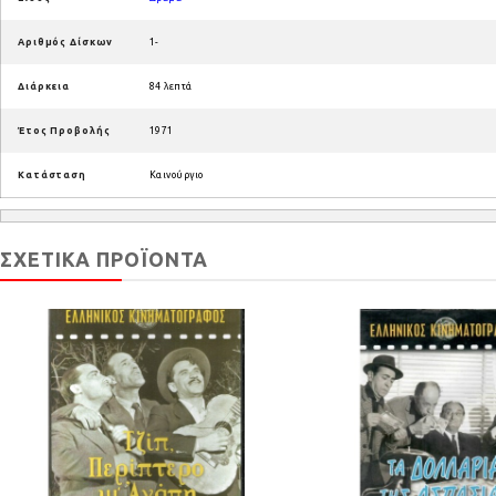
Αριθμός Δίσκων
1-
Διάρκεια
84 λεπτά
Έτος Προβολής
1971
Κατάσταση
Καινούργιο
ΣΧΕΤΙΚΆ ΠΡΟΪΌΝΤΑ