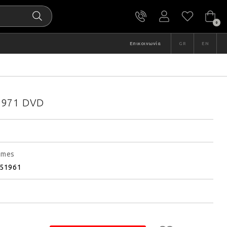
0
Επικοινωνία
GR
EN
1971 DVD
imes
51961