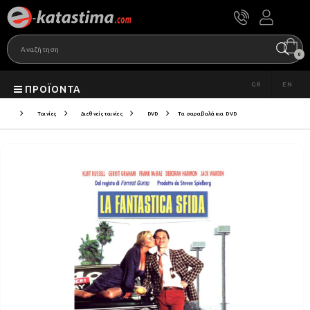
0
GR
EN
ΠΡΟΪΌΝΤΑ
Ταινίες
Διεθνείς ταινίες
DVD
Τα σαραβαλάκια DVD