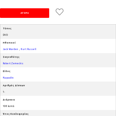
Τύπος
DVD
Ηθοποιοί
Jack Warden
,
Kurt Russell
Σκηνοθέτης
Robert Zemeckis
Είδος
Κωμωδία
Αριθμός Δίσκων
1-
Διάρκεια
108 λεπτά
Έτος Κυκλοφορίας