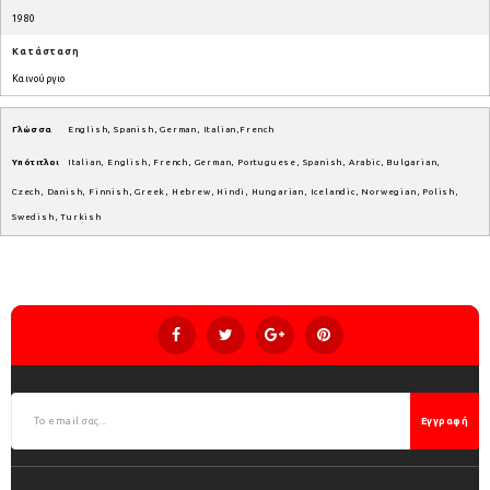
1980
Κατάσταση
Καινούργιο
Γλώσσα
English, Spanish, German, Italian,French
Υπότιτλοι
Italian, English, French, German, Portuguese, Spanish, Arabic, Bulgarian,
Czech, Danish, Finnish, Greek, Hebrew, Hindi, Hungarian, Icelandic, Norwegian, Polish,
Swedish, Turkish
Εγγραφή