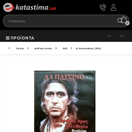
0
GR
EN
ΠΡΟΪΌΝΤΑ
Ταινίες
Διεθνείς ταινίες
DVD
Οι Επαναστάτες (DVD)