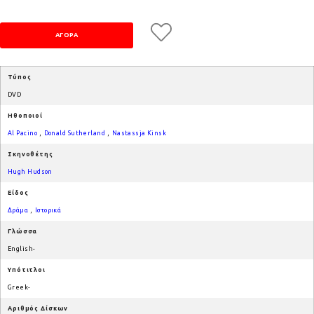
Τύπος
DVD
Ηθοποιοί
Al Pacino
,
Donald Sutherland
,
Nastassja Kinsk
Σκηνοθέτης
Hugh Hudson
Είδος
Δράμα
,
Ιστορικά
Γλώσσα
English-
Υπότιτλοι
Greek-
Αριθμός Δίσκων