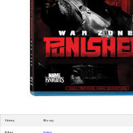
Τύπος
Blu-ray
Είδος
Δράση