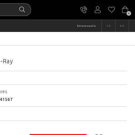
0
Επικοινωνία
GR
EN
u-Ray
ures
41567