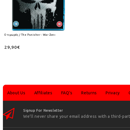
Ο τιμωρός / The Punisher - War Zone Blu-Ray
29,90€
About Us
Affiliates
FAQ's
Returns
Privacy
Signup For Newsletter
We’ll never share your email address with a third-part