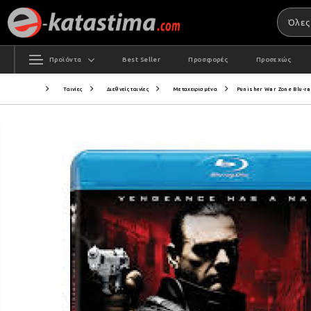
Προϊόντα
Best Seller
Προσφορές
Προσεχώς
Ταινίες
Διεθνείς ταινίες
Μεταχειρισμένα
Punisher War Zone Blu-ra