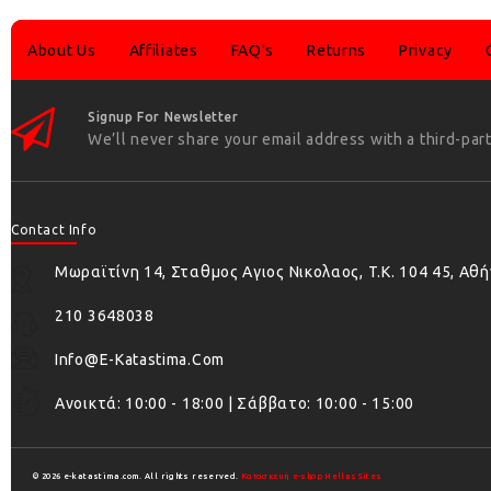
About Us
Affiliates
FAQ's
Returns
Privacy
Signup For Newsletter
We’ll never share your email address with a third-part
Contact Info
Μωραϊτίνη 14, Σταθμος Αγιος Νικολαος, T.K. 104 45, Αθ
210 3648038
Info@e-Katastima.com
Ανοικτά: 10:00 - 18:00 | Σάββατο: 10:00 - 15:00
© 2026 e-katastima.com. All rights reserved.
Κατασκευή e-shop HellasSites