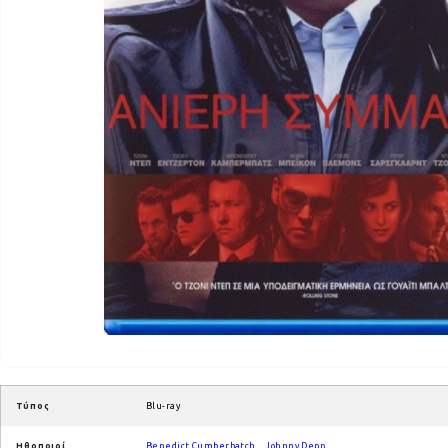
Τύπος
Blu-ray
Ηθοποιοί
Benedict Cumberbatch
,
Johnny Depp