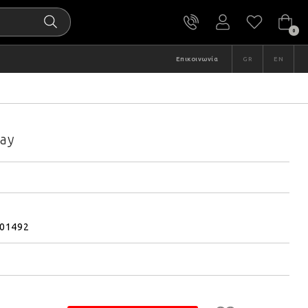
0
Επικοινωνία
GR
EN
ay
01492