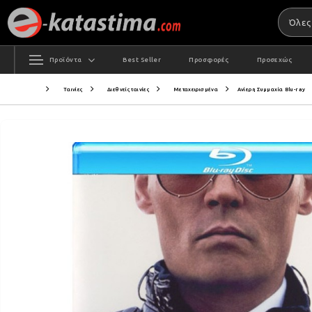
Προϊόντα
Best Seller
Προσφορές
Προσεχώς
Ταινίες
Διεθνείς ταινίες
Μεταχειρισμένα
Ανίερη Συμμαχία Blu-ray