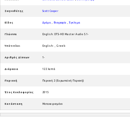
Σκηνοθέτης
Scott Cooper
Είδος
Δράμα
,
Βιογραφία
,
Έγκλημα
Γλώσσα
English: DTS-HD Master Audio 5.1-
Υπότιτλοι
English-
,
Greek-
Αριθμός Δίσκων
1-
Διάρκεια
122 λεπτά
Περιοχή
Περιοχή 2 (Ευρωπαϊκή Περιοχή)
Έτος Κυκλοφορίας
2015
Κατάσταση
Μεταχειρισμένο