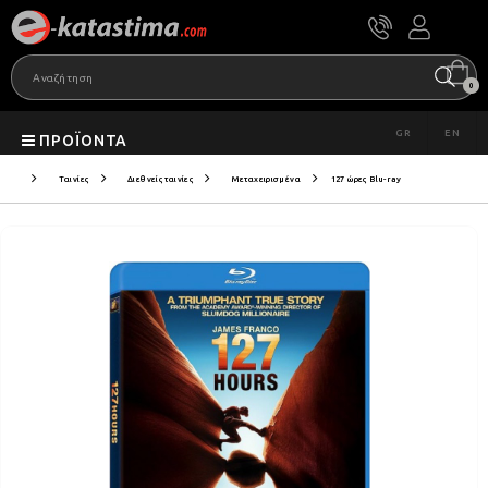
0
GR
EN
ΠΡΟΪΌΝΤΑ
Ταινίες
Διεθνείς ταινίες
Μεταχειρισμένα
127 ώρες Blu-ray