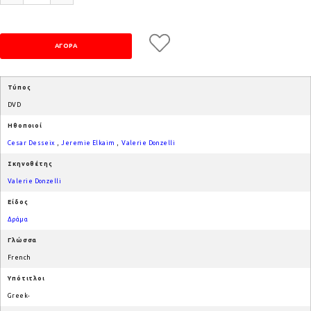
Τύπος
DVD
Ηθοποιοί
Cesar Desseix
,
Jeremie Elkaim
,
Valerie Donzelli
Σκηνοθέτης
Valerie Donzelli
Είδος
Δράμα
Γλώσσα
French
Υπότιτλοι
Greek-