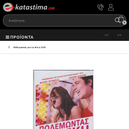
0
GR
EN
ΠΡΟΪΌΝΤΑ
Πολεμώντας για τη Νίκη DVD