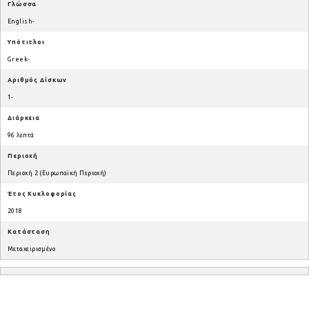
Γλώσσα
English-
Υπότιτλοι
Greek-
Αριθμός Δίσκων
1-
Διάρκεια
96 λεπτά
Περιοχή
Περιοχή 2 (Ευρωπαϊκή Περιοχή)
Έτος Κυκλοφορίας
2018
Κατάσταση
Μεταχειρισμένο