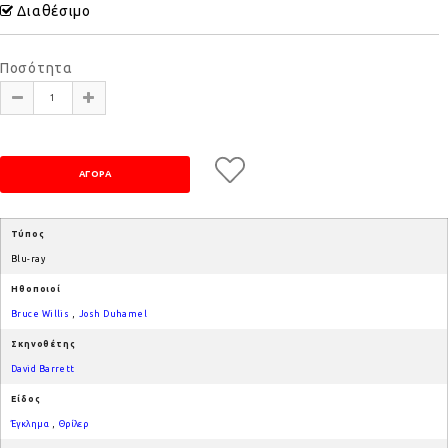
Διαθέσιμο
Ποσότητα
Τύπος
Blu-ray
Ηθοποιοί
Bruce Willis
,
Josh Duhamel
Σκηνοθέτης
David Barrett
Είδος
Έγκλημα
,
Θρίλερ