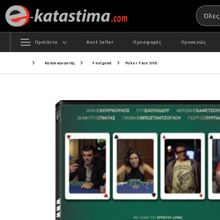
Προϊόντα
Best Seller
Προσφορές
Προσεχώς
Κατασκευαστής
Feelgood
Poker Face DVD