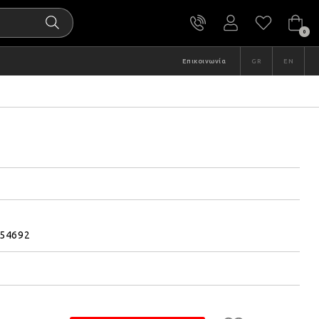
0
Επικοινωνία
GR
EN
54692