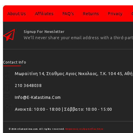
About Us
Affiliates
FAQ's
Returns
Privacy
Signup For Newsletter
We’ll never share your email address with a third-part
Contact Info
Μωραϊτίνη 14, Σταθμος Αγιος Νικολαος, T.K. 104 45, Αθ
210 3648038
Info@e-Katastima.com
Ανοικτά: 10:00 - 18:00 | Σάββατο: 10:00 - 15:00
© 2026 e-katastima.com. All rights reserved.
Κατασκευή e-shop HellasSites