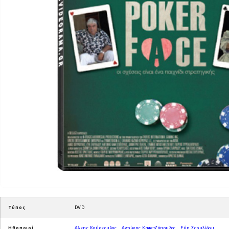
Τύπος
DVD
Ηθοποιοί
Αλκης Κούρκουλος
,
Αντώνης Καφετζόπουλος
,
Εύη Σαουλίδου