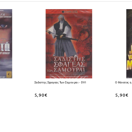
Σαδιστης Σφαγεας Των Σαμουραι - DVD
Ο θάνατος η
5,90€
5,90€