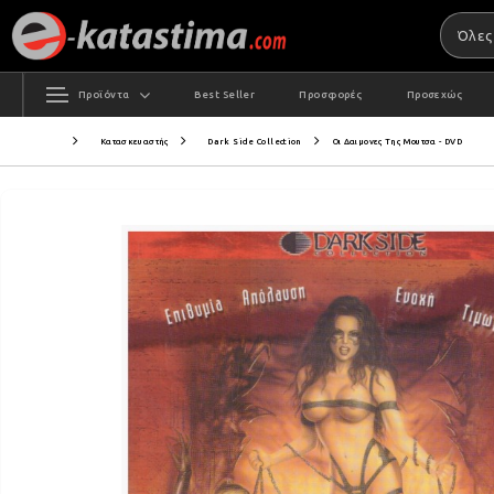
Προϊόντα
Best Seller
Προσφορές
Προσεχώς
Κατασκευαστής
Dark Side Collection
Οι Δαιμονες Της Μουτσα - DVD