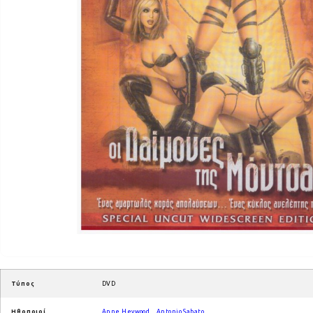
Τύπος
DVD
Ηθοποιοί
Anne Heywood
,
Antonio Sabato