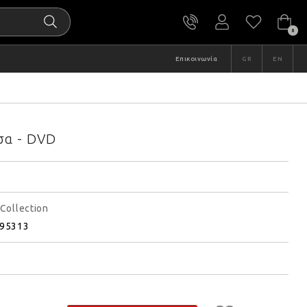
0
Επικοινωνία
GR
EN
σα - DVD
 Collection
95313