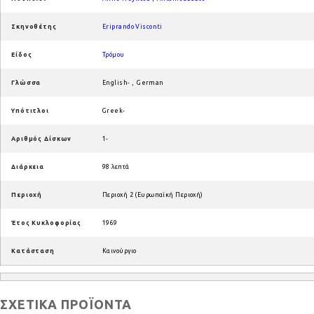
Σκηνοθέτης
Eriprando Visconti
Είδος
Τρόμου
Γλώσσα
English-
,
German
Υπότιτλοι
Greek-
Αριθμός Δίσκων
1-
Διάρκεια
98 λεπτά
Περιοχή
Περιοχή 2 (Ευρωπαϊκή Περιοχή)
Έτος Κυκλοφορίας
1969
Κατάσταση
Καινούργιο
ΣΧΕΤΙΚΆ ΠΡΟΪΌΝΤΑ