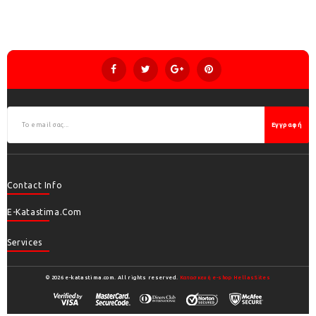
Εγγραφή
Contact Info
E-Katastima.com
Services
© 2026 e-katastima.com. All rights reserved.
Κατασκευή e-shop HellasSites