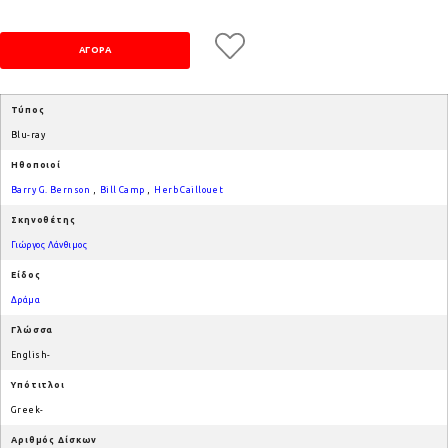
Τύπος
Blu-ray
Ηθοποιοί
Barry G. Bernson
,
Bill Camp
,
Herb Caillouet
Σκηνοθέτης
Γιώργος Λάνθιμος
Είδος
Δράμα
Γλώσσα
English-
Υπότιτλοι
Greek-
Αριθμός Δίσκων