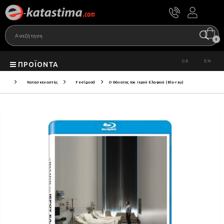
0
GR
EN
ΠΡΟΪΌΝΤΑ
Κατασκευαστής
Feelgood
Ο Θάνατος του Ιερού Ελαφιού (Blu-ray)