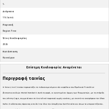
1-
Διάρκεια
116 λεπτά
Περιοχή
Region Free
Έτος Κυκλοφορίας
2026
Κατάσταση
Καινούργιο
Επίσημη Κυκλοφορία: Αναμένεται
Περιγραφή ταινίας
Η New Line Cinema παρουσιάζει το πολυαναμενόμενο νέο κεφάλαιο του θρυλικού franchise
βιντεοπαιχνιδιών
Mortal Kombat II
. Αυτή τη φορά, οι αγαπημένοι ήρωες των θαυμαστών, με τη στήριξη
του Johnny Cage, συμμετέχουν σε ένα τελικό τουρνουά χωρίς κανόνες, με σκοπό να ανατρέψουν τον Shao
Kahn. Ο αδίστακτος τύραννος απειλεί την ίδια την ύπαρξη του Earthrealm και όσων το υπερασπίζονται.