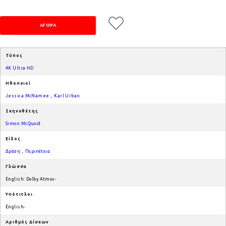
Τύπος
4K Ultra HD
Ηθοποιοί
Jessica McNamee
,
Karl Urban
Σκηνοθέτης
Simon McQuoid
Είδος
Δράση
,
Περιπέτεια
Γλώσσα
English: Dolby Atmos-
Υπότιτλοι
English-
Αριθμός Δίσκων