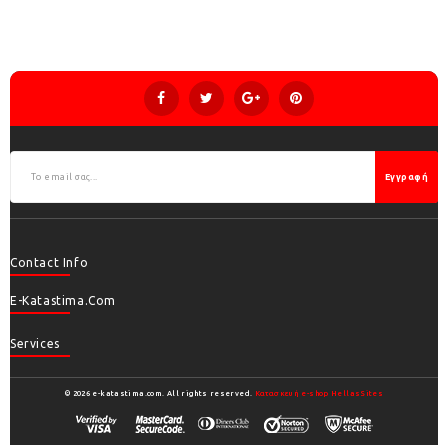
Εγγραφή
Contact Info
E-Katastima.com
Services
© 2026 e-katastima.com. All rights reserved.
Κατασκευή e-shop HellasSites