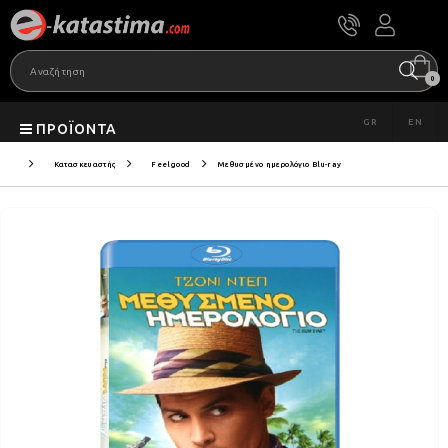
0
GR
EN
ΠΡΟΪΌΝΤΑ
Κατασκευαστής
Feelgood
Μεθυσμένο ημερολόγιο Blu-ray