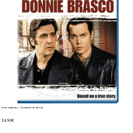
Ντόνι Μπράσκο - Theatrical Cut Blu-ray
24,90€