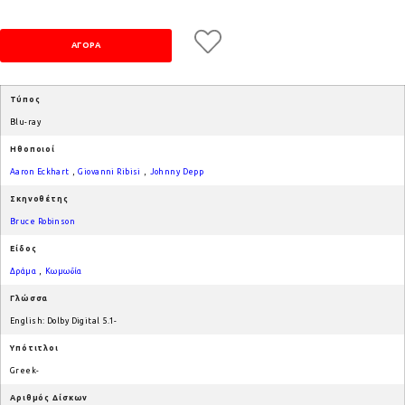
Τύπος
Blu-ray
Ηθοποιοί
Aaron Eckhart
,
Giovanni Ribisi
,
Johnny Depp
Σκηνοθέτης
Bruce Robinson
Είδος
Δράμα
,
Κωμωδία
Γλώσσα
English: Dolby Digital 5.1-
Υπότιτλοι
Greek-
Αριθμός Δίσκων