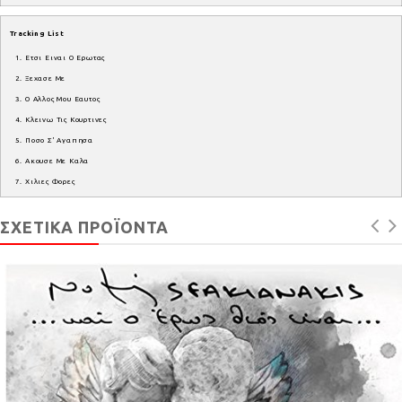
Tracking List
1. Ετσι Ειναι Ο Ερωτας
2. Ξεχασε Με
3. Ο Αλλος Μου Εαυτος
4. Κλεινω Τις Κουρτινες
5. Ποσο Σ' Αγαπησα
6. Ακουσε Με Καλα
7. Χιλιες Φορες
ΣΧΕΤΙΚΆ ΠΡΟΪΌΝΤΑ