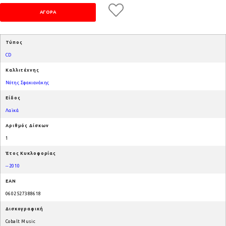
Τύπος
CD
Καλλιτέχνης
Νότης Σφακιανάκης
Είδος
Λαϊκά
Αριθμός Δίσκων
1
Έτος Κυκλοφορίας
--2010
EAN
0602527388618
Δισκογραφική
Cobalt Music