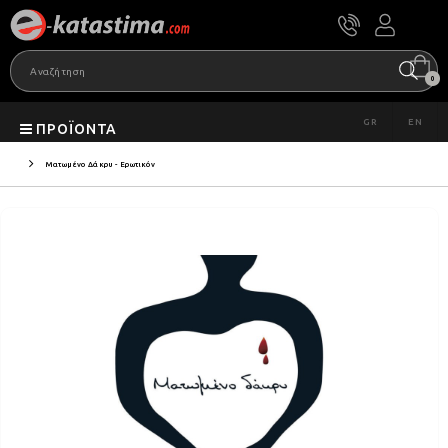
0
GR
EN
ΠΡΟΪΌΝΤΑ
Ματωμένο Δάκρυ - Ερωτικόν