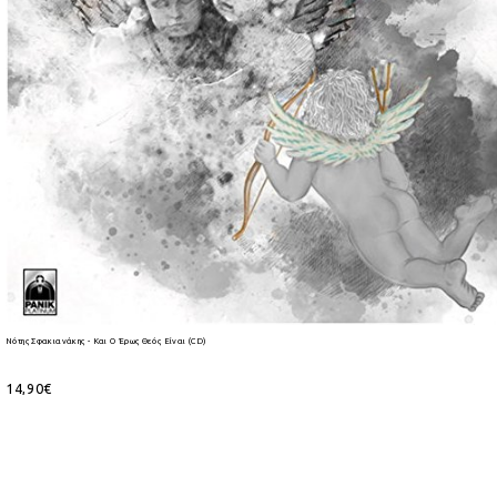
Νότης Σφακιανάκης - Και Ο Έρως Θεός Είναι (CD)
14,90€