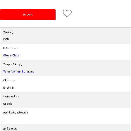
Τύπος
DVD
Ηθοποιοί
Glenn Close
Σκηνοθέτης
Yann Arthus-Bertrand
Γλώσσα
English-
Υπότιτλοι
Greek-
Αριθμός Δίσκων
1-
Διάρκεια