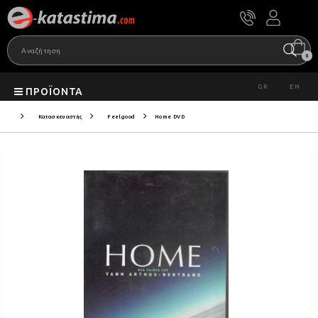
0
GR
EN
ΠΡΟΪΌΝΤΑ
Κατασκευαστής
Feelgood
Home DVD