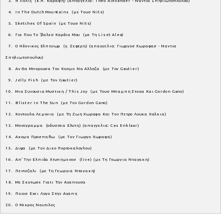
3. Η Πολις (κ.π. Καβαφη) (απαγγελια: Theo Alexander - Ναντια Σπηλιωτοπουλου)
4. In The Dutch Mountains (με Τουσ Nits)
5. Sketches Of Spain (με Τουσ Nits)
6. Για Που Το 'βαλεσ Καρδια Μου (με Τη Liset Alea)
7. Ο Ηδονικος Ελπηνωρ (γ. Σεφερη) (απαγγελια: Γιωργοσ Χωραφασ - Ναντια
Σπηλιωτοπουλου)
8. Αν Θα Μπορουσα Τον Κοσμο Να Αλλαζα (με Τον Gautier)
9. Jelly Fish (με Τον Gautier)
10. Μια Συνουσια Μυστικη / This Joy (με Τουσ Μπαμπη Στοκα Και Gordon Gano)
11. Blister In The Sun (με Τον Gordon Gano)
12. Κοντουλα Λεμονια (με Τη Ζωη Χωραφα Και Τον Πετρο Λουκα Χαλκια)
13. Μονογραμμα (οδυσσεα Ελυτη) (απαγγελια: Cas Enklaar)
14. Ακομα Προσπαθω (με Τον Γιωργο Χωραφα)
15. Διψα (με Τον Δικο Πορτοκαλογλου)
16. Απ' Την Ελπιδα Χτυπημενοσ (live) (με Τη Γεωργια Νταγακη)
17. Πεντοζαλι (με Τη Γεωργια Νταγακη)
18. Με Σκοτωσε Γιατι Την Αγαπουσα
19. Ποιοσ Εχει Λογο Στην Αγαπη
20. Ο Μικρος Ναυτιλος