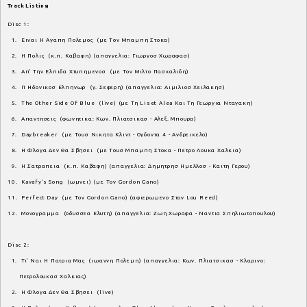
Track Listing
Disc 1:
1. Ειναι Η Αγαπη Πολεμος (με Τον Μπαμπη Στοκα)
2. Η Πολις (κ.π. Καβαφη) (απαγγελια: Γιωργοσ Χωραφασ)
3. Απ' Την Ελπιδα Χτυπημενοσ (με Τον Μιλτο Πασχαλιδη)
4. Π Ηδονικοσ Ελπηνωρ (γ. Σεφερη) (απαγγελια: Αιμιλιοσ Χειλακησ)
5. The Other Side Of Blue (live) (με Τη Liset Alea Και Τη Γεωργια Νταγακη)
6. Απαντησεις (φωνητικα: Κων. Πλιατσικασ - Αλεξ. Μπουρα)
7. Daybreaker (με Τουσ Νικητα Κλιντ - Ογδοντα 4 - Ανδρεικελο)
8. Η Φλογα Δεν Θα Σβησει (με Τουσ Μπαμπη Στοκα - Πετρο Λουκα Χαλκια)
9. Η Σατραπεια (κ.π. Καβαφη) (απαγγελια: Δημητρησ Ημελλοσ - Καιτη Γερου)
10. Kavafy's Song (ωμνει) (με Τον Gordon Gano)
11. Perfect Day (με Τον Gordon Gano) (αφιερωμενο Στον Lou Reed)
12. Μονογραμμα (οδυσσεα Ελυτη) (απαγγελια: Ζωη Χωραφα - Ναντια Σπηλιωτοπουλου)
Disc 2:
1. Τι' Ναι Η Πατρια Μας (ιωαννη Πολεμη) (απαγγελια: Κων. Πλιατσικασ - Κλαρινο:
Πετρολουκασ Χαλκιας)
2. Η Φλογα Δεν Θα Σβησει (live)