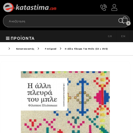
0
GR
EN
ΠΡΟΪΌΝΤΑ
Κατασκευαστής
Feelgood
Η Αλλη Πλευρα Του Μπλε (CD + DVD)