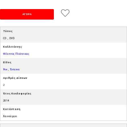
Τύπος
CD
,
DVD
Καλλιτέχνης
Φίλιππος Πλιάτσικας
Είδος
Ροκ
,
Έντεχνα
Αριθμός Δίσκων
2
Έτος Κυκλοφορίας
2014
Κατάσταση
Καινούργιο