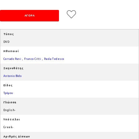
Τύπος
DVD
Ηθοποιοί
Corrado Pani
,
Franco Citti
,
Paola Tedesco
Σκηνοθέτης
Antonio Bido
Είδος
Τρόμου
Γλώσσα
English-
Υπότιτλοι
Greek-
Αριθμός Δίσκων