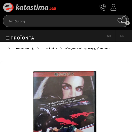
0
GR
EN
ΠΡΟΪΌΝΤΑ
Κατασκευαστής
Dark Side
Φόνος στη σκιά της μαυρης γάτας - DVD