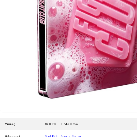
Τύπος
4K Ultra HD
,
Steelbook
Ηθοποιοί
Brad Pitt
,
Edward Norton