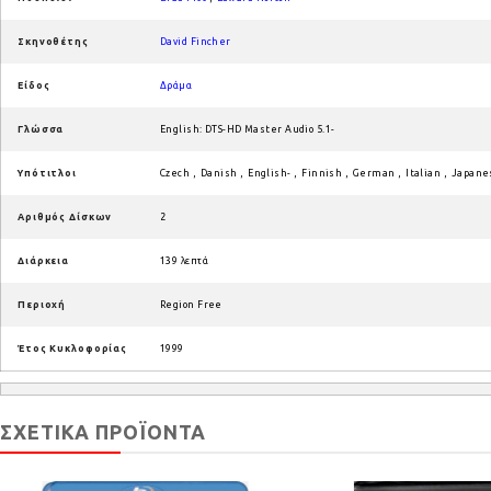
Σκηνοθέτης
David Fincher
Είδος
Δράμα
Γλώσσα
English: DTS-HD Master Audio 5.1-
Υπότιτλοι
Czech
,
Danish
,
English-
,
Finnish
,
German
,
Italian
,
Japane
Αριθμός Δίσκων
2
Διάρκεια
139 λεπτά
Περιοχή
Region Free
Έτος Κυκλοφορίας
1999
ΣΧΕΤΙΚΆ ΠΡΟΪΌΝΤΑ