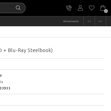
0
Επικοινωνία
GR
EN
D + Blu-Ray Steelbook)
ο
ta
33933