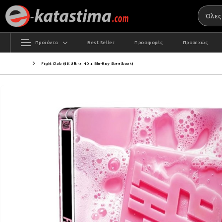
Προϊόντα
Best Seller
Προσφορές
Προσεχώς
Fight Club (4K Ultra HD + Blu-Ray Steelbook)