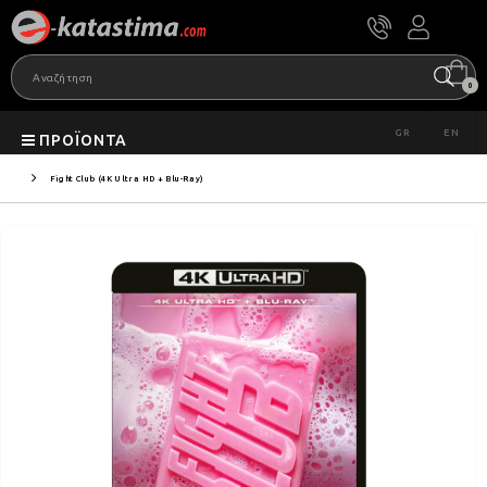
0
GR
EN
ΠΡΟΪΌΝΤΑ
Fight Club (4K Ultra HD + Blu-Ray)