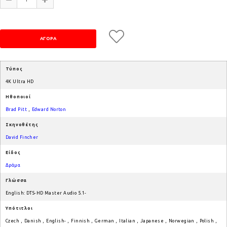
Τύπος
4K Ultra HD
Ηθοποιοί
Brad Pitt
,
Edward Norton
Σκηνοθέτης
David Fincher
Είδος
Δράμα
Γλώσσα
English: DTS-HD Master Audio 5.1-
Υπότιτλοι
Czech
,
Danish
,
English-
,
Finnish
,
German
,
Italian
,
Japanese
,
Norwegian
,
Polish
,