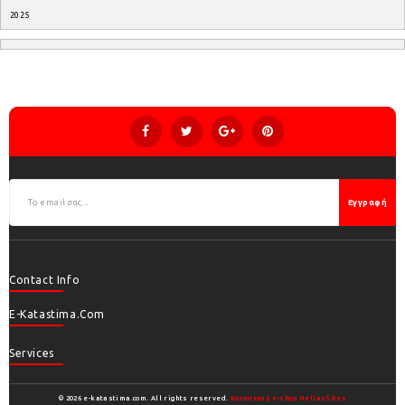
2025
Εγγραφή
Contact Info
E-Katastima.com
Services
© 2026 e-katastima.com. All rights reserved.
Κατασκευή e-shop HellasSites