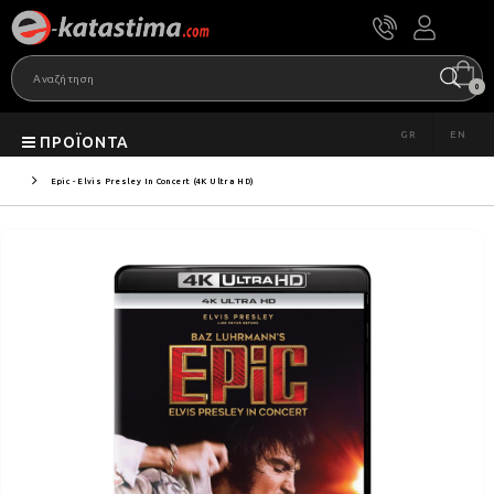
0
GR
EN
ΠΡΟΪΌΝΤΑ
Epic - Elvis Presley In Concert (4K Ultra HD)