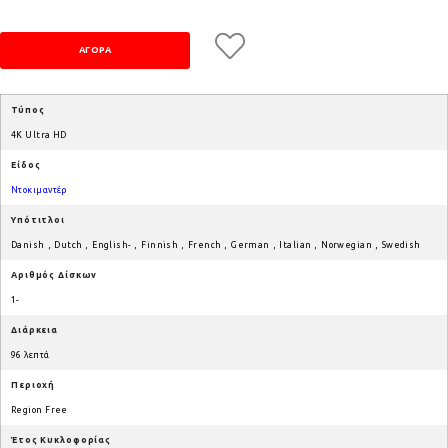
Τύπος
4K Ultra HD
Είδος
Ντοκιμαντέρ
Υπότιτλοι
Danish
,
Dutch
,
English-
,
Finnish
,
French
,
German
,
Italian
,
Norwegian
,
Swedish
Αριθμός Δίσκων
1-
Διάρκεια
96 λεπτά
Περιοχή
Region Free
Έτος Κυκλοφορίας