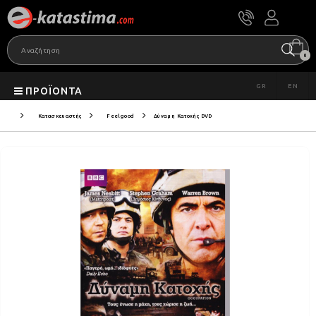
0
GR
EN
ΠΡΟΪΌΝΤΑ
Κατασκευαστής
Feelgood
Δύναμη Κατοχής DVD