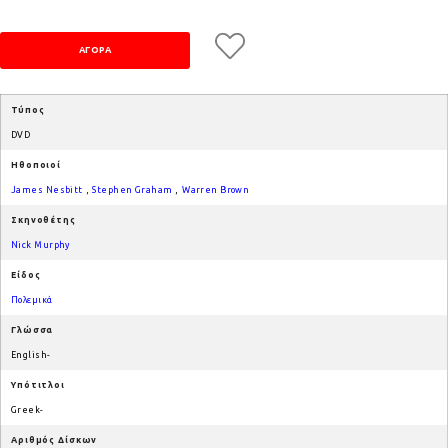
Τύπος
DVD
Ηθοποιοί
James Nesbitt
,
Stephen Graham
,
Warren Brown
Σκηνοθέτης
Nick Murphy
Είδος
Πολεμικά
Γλώσσα
English-
Υπότιτλοι
Greek-
Αριθμός Δίσκων