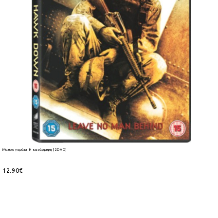
Μαύρο γεράκι H κατάρριψη [2DVD]
12,90€