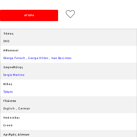
Τύπος
DVD
Ηθοποιοί
Edwige Fenech
,
George Hilton
,
Ivan Rassimov
Σκηνοθέτης
Sergio Martino
Είδος
Τρόμου
Γλώσσα
English-
,
German
Υπότιτλοι
Greek-
Αριθμός Δίσκων