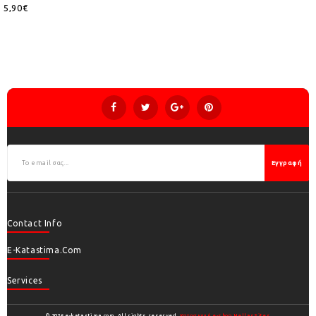
5,90€
Εγγραφή
Contact Info
E-Katastima.com
Services
© 2026 e-katastima.com. All rights reserved.
Κατασκευή e-shop HellasSites