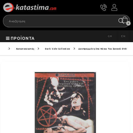
0
GR
EN
ΠΡΟΪΌΝΤΑ
Κατασκευαστής
Dark Side Collection
Διεστραμμένη Στα Νύχια Του Σατανά DVD