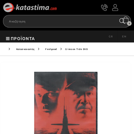
0
GR
EN
ΠΡΟΪΌΝΤΑ
Κατασκευαστής
Feelgood
Crimson Tide DVD