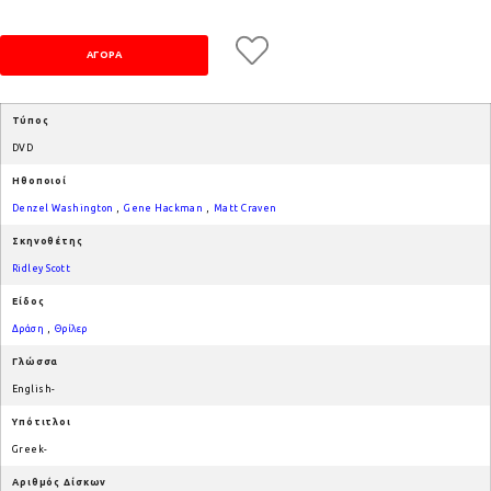
Τύπος
DVD
Ηθοποιοί
Denzel Washington
,
Gene Hackman
,
Matt Craven
Σκηνοθέτης
Ridley Scott
Είδος
Δράση
,
Θρίλερ
Γλώσσα
English-
Υπότιτλοι
Greek-
Αριθμός Δίσκων