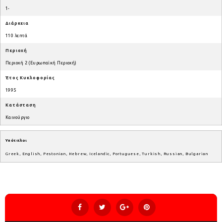
1-
Διάρκεια
110 λεπτά
Περιοχή
Περιοχή 2 (Ευρωπαϊκή Περιοχή)
Έτος Κυκλοφορίας
1995
Κατάσταση
Καινούργιο
Υπότιτλοι
Greek, English, Pestonian, Hebrew, Icelandic, Portuguese, Turkish, Russian, Bulgarian