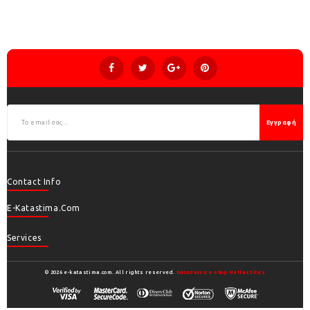
Εγγραφή
Contact Info
E-Katastima.com
Services
© 2026 e-katastima.com. All rights reserved.
Κατασκευή e-shop HellasSites