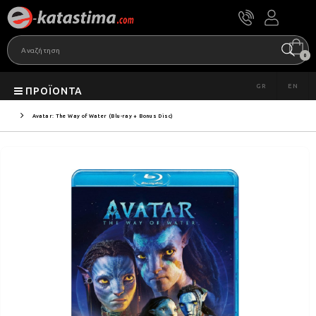
0
GR
EN
ΠΡΟΪΌΝΤΑ
Avatar: The Way of Water (Blu-ray + Bonus Disc)