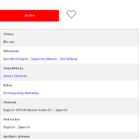
Τύπος
Blu-ray
Ηθοποιοί
Sam Worthington
,
Sigourney Weaver
,
Zoe Saldana
Σκηνοθέτης
James Cameron
Είδος
Επιστημονικής Φαντασίας
Γλώσσα
English: DTS-HD Master Audio 5.1-
,
Spanish
Υπότιτλοι
English-
,
Spanish
Αριθμός Δίσκων