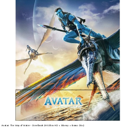
Avatar: The Way of Water - Steelbook (4K Ultra HD + Blu-ray + Bonus Disc)