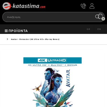
0
GR
EN
ΠΡΟΪΌΝΤΑ
Avatar - Remaster (4K Ultra HD + Blu-ray Bonus)