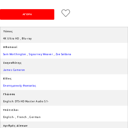
Τύπος
4K Ultra HD
,
Blu-ray
Ηθοποιοί
Sam Worthington
,
Sigourney Weaver
,
Zoe Saldana
Σκηνοθέτης
James Cameron
Είδος
Επιστημονικής Φαντασίας
Γλώσσα
English: DTS-HD Master Audio 5.1-
Υπότιτλοι
English-
,
French
,
German
Αριθμός Δίσκων