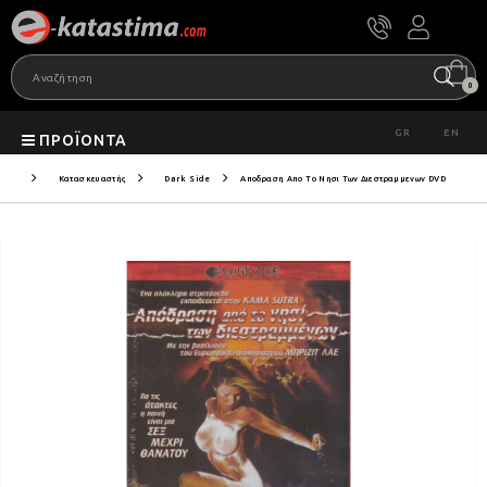
0
GR
EN
ΠΡΟΪΌΝΤΑ
Κατασκευαστής
Dark Side
Αποδραση Απο Το Νησι Των Διεστραμμενων DVD