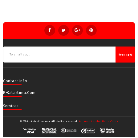
Εγγραφή
Contact Info
E-Katastima.com
Services
© 2026 e-katastima.com. All rights reserved.
Κατασκευή e-shop HellasSites