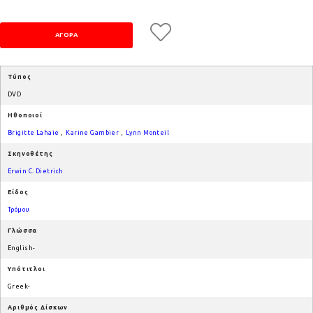
Τύπος
DVD
Ηθοποιοί
Brigitte Lahaie
,
Karine Gambier
,
Lynn Monteil
Σκηνοθέτης
Erwin C. Dietrich
Είδος
Τρόμου
Γλώσσα
English-
Υπότιτλοι
Greek-
Αριθμός Δίσκων