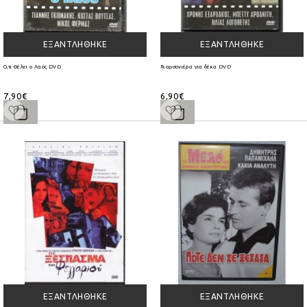
ΕΞΑΝΤΛΉΘΗΚΕ
ΕΞΑΝΤΛΉΘΗΚΕ
Ό,τι Θέλει ο Λαός DVD
Γκαρσονιέρα για δέκα DVD
7,90€
6,90€
ΕΞΑΝΤΛΉΘΗΚΕ
ΕΞΑΝΤΛΉΘΗΚΕ