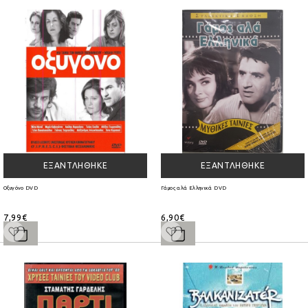
ΕΞΑΝΤΛΉΘΗΚΕ
ΕΞΑΝΤΛΉΘΗΚΕ
Οξυγόνο DVD
Γάμος αλά Ελληνικά DVD
7,99€
6,90€