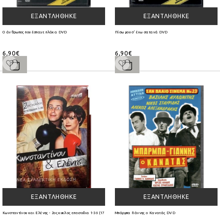
ΕΞΑΝΤΛΉΘΗΚΕ
ΕΞΑΝΤΛΉΘΗΚΕ
Ο άνθρωπος που έσπαγε πλάκα DVD
Πίσω μου σ' έχω σατανά DVD
6,90€
6,90€
ΕΞΑΝΤΛΉΘΗΚΕ
ΕΞΑΝΤΛΉΘΗΚΕ
Κωνσταντίνου και Ελένης - 2ος κυκλος επεισοδια 1-36 (17 DVD)
Μπάρμπα Γιάννης ο Κανατάς DVD