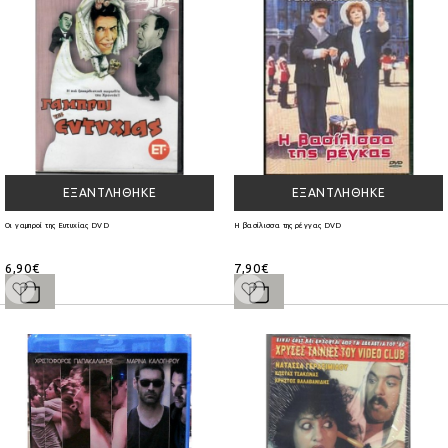
ΕΞΑΝΤΛΉΘΗΚΕ
ΕΞΑΝΤΛΉΘΗΚΕ
Οι γαμπροί της Ευτυχίας DVD
Η βασίλισσα της ρέγγας DVD
6,90€
7,90€