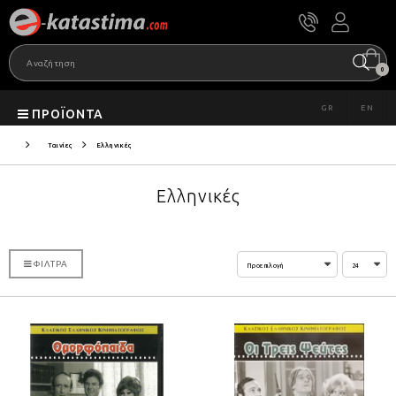
0
GR
EN
ΠΡΟΪΌΝΤΑ
Ταινίες
Ελληνικές
Ελληνικές
ΦΊΛΤΡΑ