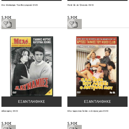
Στο Ξέσπασμα Του Φεγγαριού DVD
Ποτέ δε σε ξέχασα DVD
5,90€
5,90€
ΕΞΑΝΤΛΉΘΗΚΕ
ΕΞΑΝΤΛΉΘΗΚΕ
Αδυναμίες DVD
Ελα τώρα που λείπει ο άντρας μου DVD
5,90€
5,90€