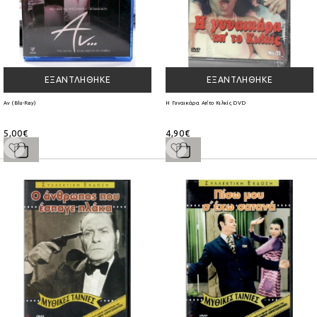
ΕΞΑΝΤΛΉΘΗΚΕ
ΕΞΑΝΤΛΉΘΗΚΕ
Αν (Blu-Ray)
Η Γυναικάρα Απ'το Κιλκίς DVD
5,00€
4,90€