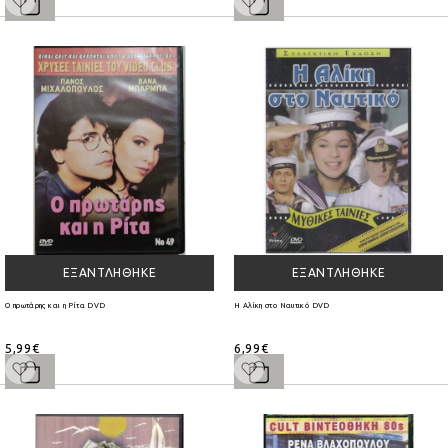
ΕΞΑΝΤΛΉΘΗΚΕ
ΕΞΑΝΤΛΉΘΗΚΕ
Ο πρωτάρης και η Ρίτα DVD
Η Αλίκη στο Ναυτικό DVD
5,99€
6,99€