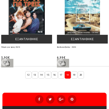
ΕΞΑΝΤΛΉΘΗΚΕ
ΕΞΑΝΤΛΉΘΗΚΕ
Πάρτι για τρεις DVD
Βαλκανιζατέρ - DVD
5,90€
6,99€
12
13
14
15
16
17
18
19
20