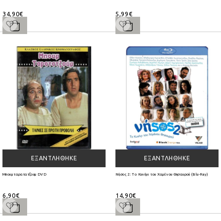
34,90€
5,99€
ΕΞΑΝΤΛΉΘΗΚΕ
ΕΞΑΝΤΛΉΘΗΚΕ
Μπουμ ταρατατζουμ DVD
Νήσος 2: Το Κυνήγι του Χαμένου Θησαυρού (Blu-Ray)
6,90€
14,90€