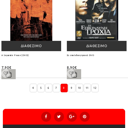
ΔΙΑΘΈΣΙΜΟ
ΔΙΑΘΈΣΙΜΟ
A Separate Peace [DVD]
Σε επικίνδυνη τροχιά DVD
7,90€
8,90€
4
5
6
7
8
9
10
11
12