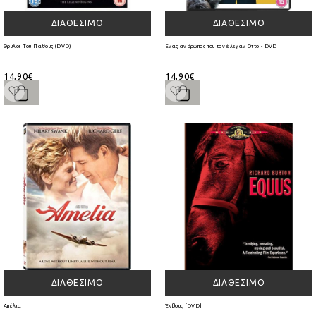
ΔΙΑΘΈΣΙΜΟ
ΔΙΑΘΈΣΙΜΟ
Θρυλοι Του Παθους (DVD)
Ενας ανθρωπος που τον έλεγαν Οττο - DVD
14,90€
14,90€
ΔΙΑΘΈΣΙΜΟ
ΔΙΑΘΈΣΙΜΟ
Αμέλια
Έκβους [DVD]