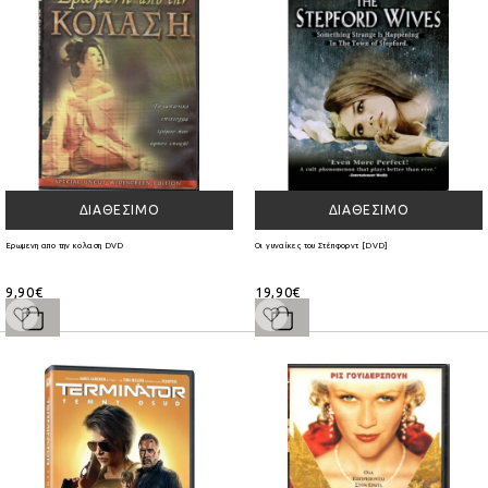
ΔΙΑΘΈΣΙΜΟ
ΔΙΑΘΈΣΙΜΟ
Ερωμενη απο την κολαση DVD
Οι γυναίκες του Στέπφορντ [DVD]
9,90€
19,90€