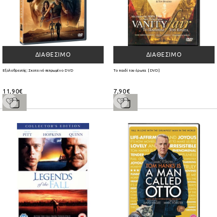
ΔΙΑΘΈΣΙΜΟ
ΔΙΑΘΈΣΙΜΟ
Εξολοθρευτής: Σκοτεινό πεπρωμένο DVD
Το παιδί του έρωτα [DVD]
11,90€
7,90€