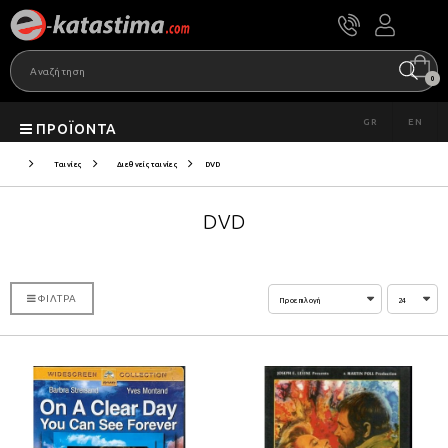
0
GR
EN
ΠΡΟΪΌΝΤΑ
Ταινίες
Διεθνείς ταινίες
DVD
DVD
ΦΊΛΤΡΑ