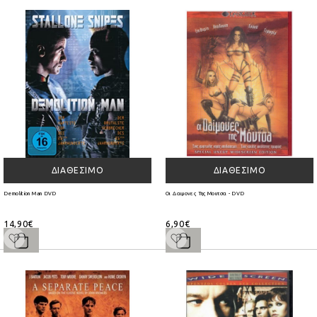
ΔΙΑΘΈΣΙΜΟ
ΔΙΑΘΈΣΙΜΟ
Demolition Man DVD
Οι Δαιμονες Της Μουτσα - DVD
14,90€
6,90€