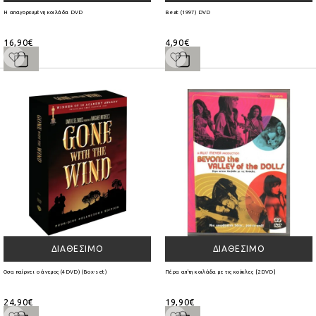
Η απαγορευμένη κοιλάδα DVD
Beat (1997) DVD
16,90€
4,90€
ΔΙΑΘΈΣΙΜΟ
ΔΙΑΘΈΣΙΜΟ
Οσα παίρνει ο άνεμος (4DVD) (Box-set)
Πέρα απ'τη κοιλάδα με τις κούκλες [2DVD]
24,90€
19,90€