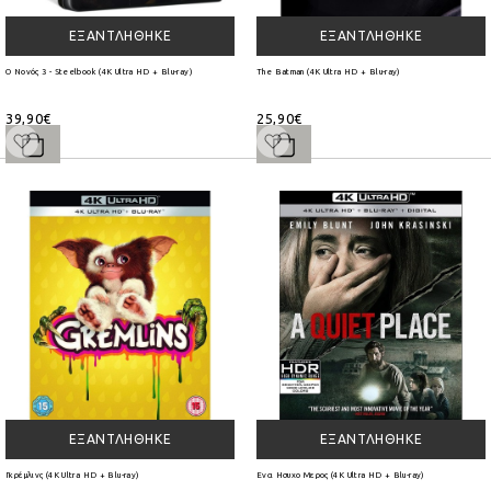
ΕΞΑΝΤΛΉΘΗΚΕ
ΕΞΑΝΤΛΉΘΗΚΕ
Ο Νονός 3 - Steelbook (4K Ultra HD + Blu-ray)
The Batman (4K Ultra HD + Blu-ray)
39,90€
25,90€
ΕΞΑΝΤΛΉΘΗΚΕ
ΕΞΑΝΤΛΉΘΗΚΕ
Γκρέμλινς (4K Ultra HD + Blu-ray)
Ενα Ησυχο Μερος (4K Ultra HD + Blu-ray)