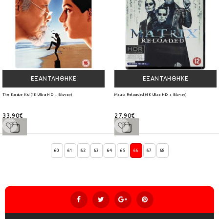
ΕΞΑΝΤΛΉΘΗΚΕ
ΕΞΑΝΤΛΉΘΗΚΕ
The Karate Kid (4K Ultra HD + Blu-ray)
Matrix Reloaded (4K Ultra HD + Blu-ray)
33,90€
27,90€
60
61
62
63
64
65
66
67
68