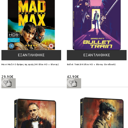
ΕΞΑΝΤΛΉΘΗΚΕ
ΕΞΑΝΤΛΉΘΗΚΕ
Μαντ Μαξ 4 Ο δρόμος της οργής (4K Ultra HD + Blu-ray)
Bullet Train (4K Ultra HD + Blu-ray Steelbook)
29,90€
42,90€