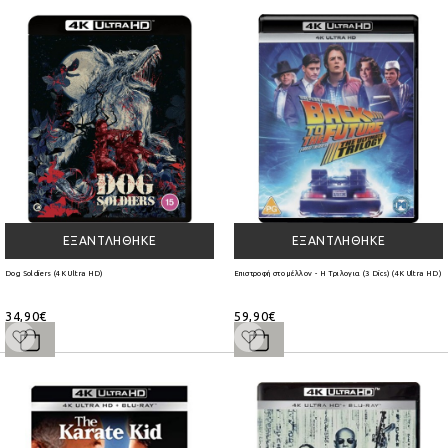
ΕΞΑΝΤΛΉΘΗΚΕ
ΕΞΑΝΤΛΉΘΗΚΕ
Dog Soldiers (4K Ultra HD)
Επιστροφή στο μέλλον - Η Τριλογια (3 Dics) (4K Ultra HD)
34,90€
59,90€