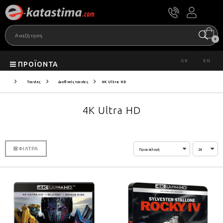
0
GR
EN
ΠΡΟΪΌΝΤΑ
Ταινίες
Διεθνείς ταινίες
4K Ultra HD
4K Ultra HD
ΦΊΛΤΡΑ