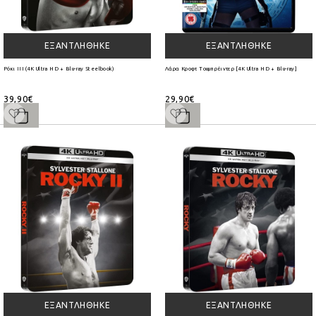
ΕΞΑΝΤΛΉΘΗΚΕ
ΕΞΑΝΤΛΉΘΗΚΕ
Ρόκι III (4K Ultra HD + Blu-ray Steelbook)
Λάρα Κροφτ Τουμπ ρέιντερ [4K Ultra HD + Blu-ray]
39,90€
29,90€
ΕΞΑΝΤΛΉΘΗΚΕ
ΕΞΑΝΤΛΉΘΗΚΕ