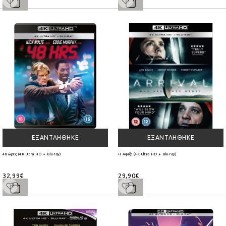
ΕΞΑΝΤΛΉΘΗΚΕ
ΕΞΑΝΤΛΉΘΗΚΕ
48 ώρες (4K Ultra HD + Blu-ray)
Η Αφιξη (4K Ultra HD + Blu-ray)
32,99€
29,90€