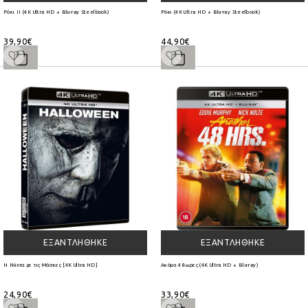
Ρόκι II (4K Ultra HD + Blu-ray Steelbook)
Ρόκι (4K Ultra HD + Blu-ray Steelbook)
39,90€
44,90€
ΕΞΑΝΤΛΉΘΗΚΕ
ΕΞΑΝΤΛΉΘΗΚΕ
Η Νύχτα με τις Μάσκες [4K Ultra HD]
Ακόμα 48 ωρες (4K Ultra HD + Blu-ray)
24,90€
33,90€