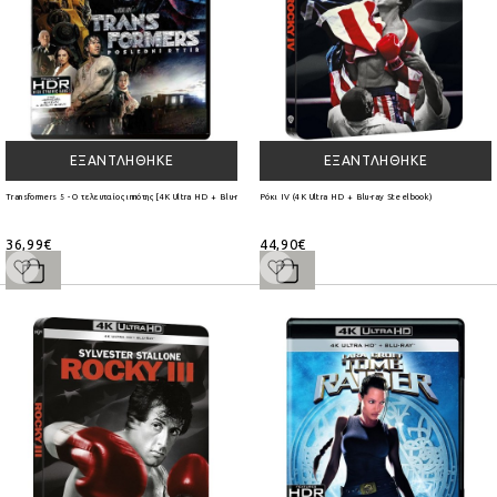
ΕΞΑΝΤΛΉΘΗΚΕ
ΕΞΑΝΤΛΉΘΗΚΕ
Transformers 5 - Ο τελευταίος ιππότης [4K Ultra HD + Blu-ray + Bonus]
Ρόκι IV (4K Ultra HD + Blu-ray Steelbook)
36,99€
44,90€