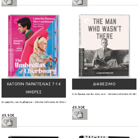
ΚΑΤΌΠΙΝ ΠΑΡΑΓΓΕΛΊΑΣ 7-14
ΔΙΑΘΈΣΙΜΟ
ΗΜΈΡΕΣ
Ο άνθρωπος που δεν ήταν εκεί - Criterion Collection 4K Ult
Οι ομπρέλες του Χερβούργου - Criterion Collection 4K Ultra HD
49,90€
49,90€