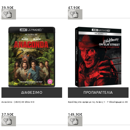
39,90€
47,90€
ΔΙΑΘΈΣΙΜΟ
ΠΡΟΠΑΡΑΓΓΕΛΊΑ
Ανακόντα - (2025) 4K Ultra HD
Εφιάλτης στο Δρόμο με τις Λεύκες 1 - 7 Ολοκληρωμενο 4K U
37,90€
149,90€