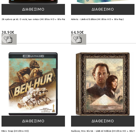
ΔΙΑΘΈΣΙΜΟ
ΔΙΑΘΈΣΙΜΟ
28 χρόνια μετά: Ο ναός των οστών (4K Ultra HD + Blu-Ray)
Αϋπνία - Limited Edition (4K Ultra HD + Blu-Ray)
38,90€
64,90€
ΔΙΑΘΈΣΙΜΟ
ΔΙΑΘΈΣΙΜΟ
Μπεν Χουρ (4K Ultra HD)
Κώδικας Ντα Βίντσι - Limited Edition (4K Ultra HD + Blu-