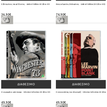
Ο βετεράνος του μέλλοντος - Limited Edition 4K Ultra HD
Επαγγελματίας δολοφόνος - Limited Edition (4K Ultra HD)
36,90€
74,90€
ΔΙΑΘΈΣΙΜΟ
ΔΙΑΘΈΣΙΜΟ
Η καραμπίνα φάντασμα - Criterion Collection 4K Ultra HD + Blu-Ray
Ο επαναστάτης του Αλκατράζ - Criterion Collection 4K Ultr
49,90€
49,90€