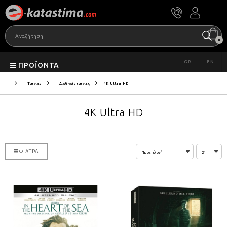
0
GR
EN
ΠΡΟΪΌΝΤΑ
Ταινίες
Διεθνείς ταινίες
4K Ultra HD
4K Ultra HD
ΦΊΛΤΡΑ