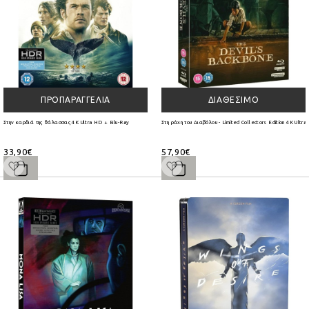
ΠΡΟΠΑΡΑΓΓΕΛΊΑ
ΔΙΑΘΈΣΙΜΟ
Στην καρδιά της θάλασσας 4K Ultra HD + Blu-Ray
Στη ράχη του Διαβόλου - Limited Collectors Edition 4K Ultr
33,90€
57,90€