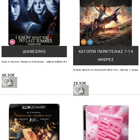
ΔΙΑΘΈΣΙΜΟ
ΚΑΤΌΠΙΝ ΠΑΡΑΓΓΕΛΊΑΣ 7-14
ΗΜΈΡΕΣ
Ξέρω τι Κάνατε Πέρυσι το Καλοκαίρι - Limited Edition Steelbook 4K Ultra HD + Blu-Ray
Avatar: Φωτιά και στάχτη (4K Ultra HD + Blu-ray + Bonus D
48,90€
38,90€