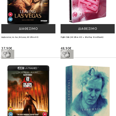
ΔΙΑΘΈΣΙΜΟ
ΔΙΑΘΈΣΙΜΟ
Αφήνοντας το Λας Βέγκας 4K Ultra HD
Fight Club (4K Ultra HD + Blu-Ray Steelbook)
37,90€
48,90€