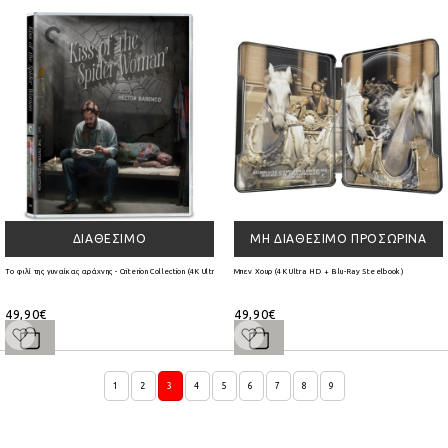
ΔΙΑΘΈΣΙΜΟ
ΜΗ ΔΙΑΘΈΣΙΜΟ ΠΡΟΣΩΡΙΝΆ
Το φιλί της γυναίκας αράχνης - Criterion Collection (4K Ultra HD + Blu-Ray)
Μπεν Χουρ (4K Ultra HD + Blu-Ray Steelbook)
49,90€
49,90€
1
2
3
4
5
6
7
8
9