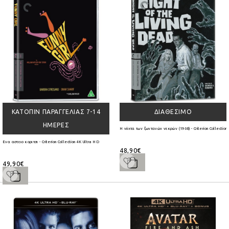
ΚΑΤΌΠΙΝ ΠΑΡΑΓΓΕΛΊΑΣ 7-14
ΔΙΑΘΈΣΙΜΟ
ΗΜΈΡΕΣ
Η νύχτα των ζωντανών νεκρών (1968) - Criterion Collection
Ενα αστειο κοριτσι - Criterion Collection 4K Ultra HD
48,90€
49,90€